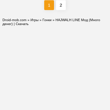
1
2
Droid-mob.com
»
Игры
»
Гонки
» HAJWALH LINE Мод (Много
денег) | Скачать