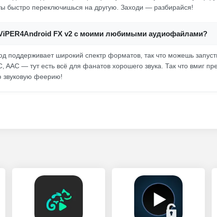
ты быстро переключишься на другую. Заходи — разбирайся!
ViPER4Android FX v2 с моими любимыми аудиофайлами?
мод поддерживает широкий спектр форматов, так что можешь запусти
C, AAC — тут есть всё для фанатов хорошего звука. Так что вмиг п
ю звуковую феерию!