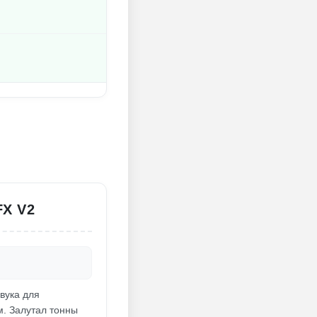
X V2
звука для
. Залутал тонны