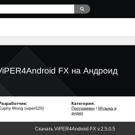
ViPER4Android FX на Андроид
Разработчик:
Категория:
Euphy Wong (viper520)
Программы
/
Музыка и
аудио
Скачать ViPER4Android FX v.2.5.0.5