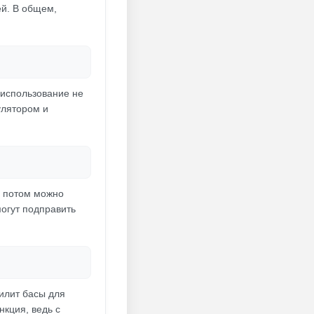
ей. В общем,
 использование не
улятором и
а потом можно
могут подправить
илит басы для
кция, ведь с