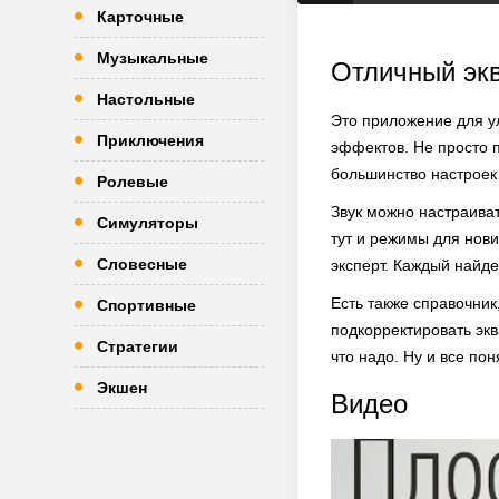
Карточные
Музыкальные
Отличный эк
Настольные
Это приложение для у
Приключения
эффектов. Не просто п
большинство настроек
Ролевые
Звук можно настраиват
Симуляторы
тут и режимы для нови
Словесные
эксперт. Каждый найдет
Есть также справочник
Спортивные
подкорректировать экв
Стратегии
что надо. Ну и все пон
Экшен
Видео