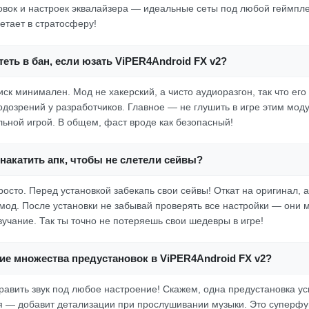
овок и настроек эквалайзера — идеальные сеты под любой геймпл
летает в стратосферу!
еть в бан, если юзать ViPER4Android FX v2?
ск минимален. Мод не хакерский, а чисто аудиоразгон, так что его
одозрений у разработчиков. Главное — не глушить в игре этим мод
льной игрой. В общем, фаст вроде как безопасный!
накатить апк, чтобы не слетели сейвы?
росто. Перед установкой забекапь свои сейвы! Откат на оригинал, 
 мод. После установки не забывай проверять все настройки — они 
вучание. Так ты точно не потеряешь свои шедевры в игре!
ие множества предустановок в ViPER4Android FX v2?
авить звук под любое настроение! Скажем, одна предустановка ус
ая — добавит детализации при прослушивании музыки. Это суперфун