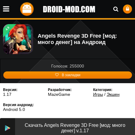
4.9
Angels Revenge 3D Free [мод:
много денег] на Андроид
Голосов: 255000
В закладки
Версия:
Разработчик:
Категория:
1.17
MazeGame
Игры
/
Экшен
Версия андроид:
Android 5.0
Скачать Angels Revenge 3D Free [мод: много
денег] v.1.17