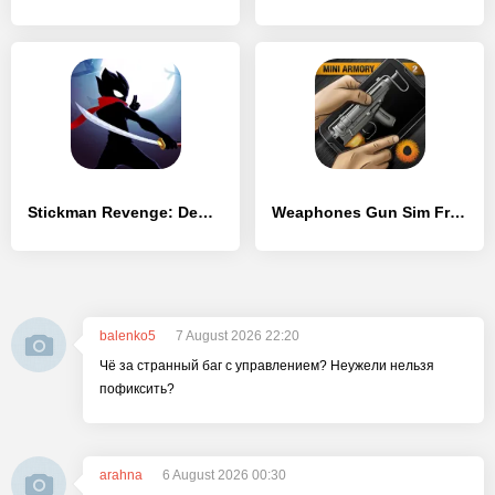
Stickman Revenge: Demon Slayer
Weaphones Gun Sim Free Vol 2
balenko5
7 August 2026 22:20
Чё за странный баг с управлением? Неужели нельзя
пофиксить?
arahna
6 August 2026 00:30