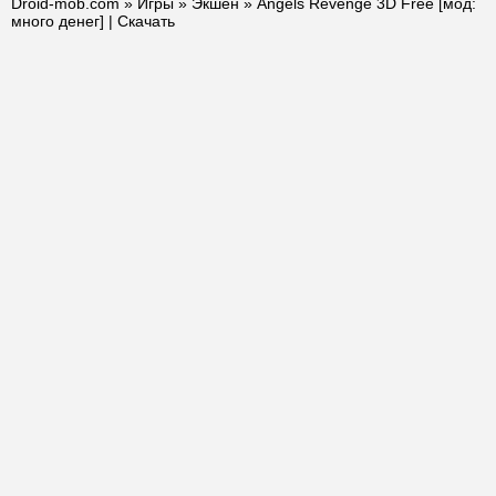
Droid-mob.com
»
Игры
»
Экшен
» Angels Revenge 3D Free [мод:
много денег] | Скачать