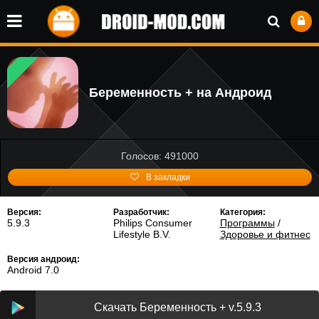
Беременность + на Андроид
Голосов: 491000
В закладки
Версия:
Разработчик:
Категория:
5.9.3
Philips Consumer
Программы
/
Lifestyle B.V.
Здоровье и фитнес
Версия андроид:
Android 7.0
Скачать Беременность + v.5.9.3