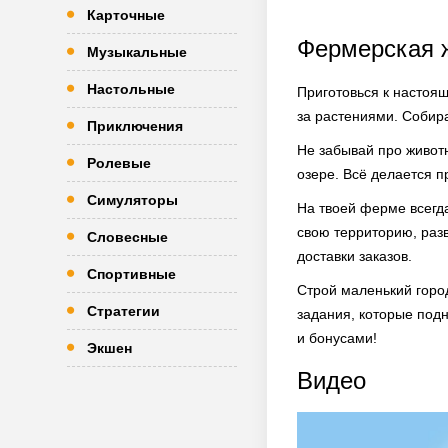
Карточные
Фермерская 
Музыкальные
Настольные
Приготовься к настоя
за растениями. Собира
Приключения
Не забывай про живот
Ролевые
озере. Всё делается 
Симуляторы
На твоей ферме всегд
свою территорию, разв
Словесные
доставки заказов.
Спортивные
Строй маленький город
Стратегии
задания, которые под
и бонусами!
Экшен
Видео