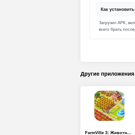
Как установить
Загрузил APK, вк
всего брать посл
Другие приложения
FarmVille 3: Животные на ферме