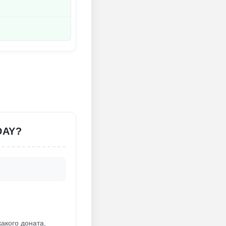
DAY?
какого доната,