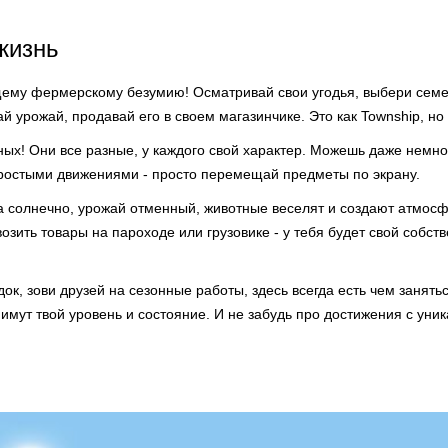
жизнь
щему фермерскому безумию! Осматривай свои угодья, выбери семен
й урожай, продавай его в своем магазинчике. Это как Township, но
ных! Они все разные, у каждого свой характер. Можешь даже немно
простыми движениями - просто перемещай предметы по экрану.
а солнечно, урожай отменный, животные веселят и создают атмос
озить товары на пароходе или грузовике - у тебя будет свой собст
ок, зови друзей на сезонные работы, здесь всегда есть чем занять
нимут твой уровень и состояние. И не забудь про достижения с ун