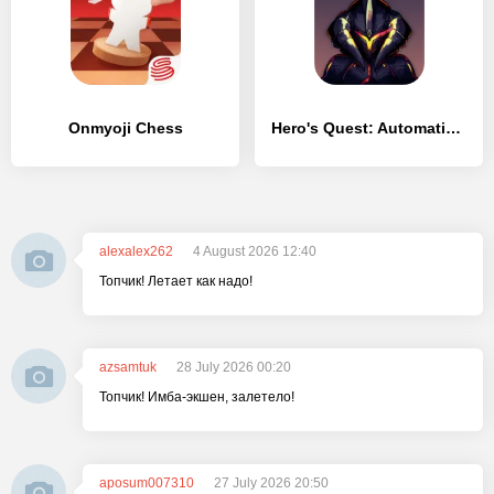
Onmyoji Chess
Hero's Quest: Automatic RPG
alexalex262
4 August 2026 12:40
Топчик! Летает как надо!
azsamtuk
28 July 2026 00:20
Топчик! Имба-экшен, залетело!
aposum007310
27 July 2026 20:50