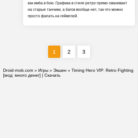
как имба в бою. Графика в стиле ретро прямо смахивает
на старые танчики, а багов вообще нет, так что можно
просто фапать на геймплей.
1
2
3
Droid-mob.com
»
Игры
»
Экшен
» Timing Hero VIP: Retro Fighting
[мод: много денег] | Скачать