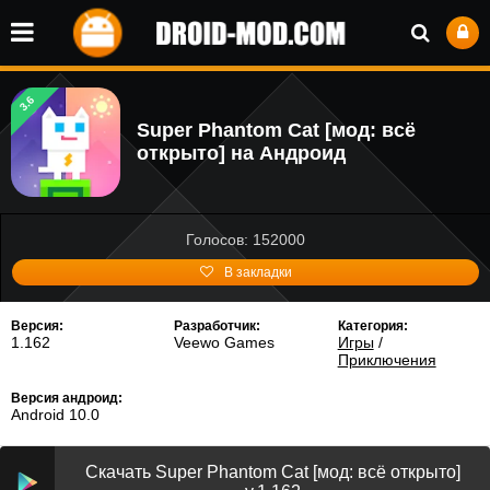
3.6
Super Phantom Cat [мод: всё
открыто] на Андроид
Голосов: 152000
В закладки
Версия:
Разработчик:
Категория:
1.162
Veewo Games
Игры
/
Приключения
Версия андроид:
Android 10.0
Скачать Super Phantom Cat [мод: всё открыто]