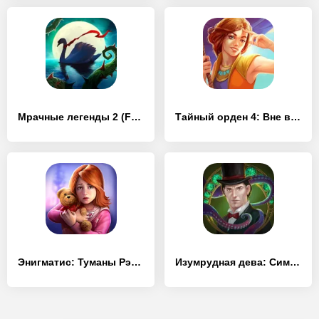
Мрачные легенды 2 (Full)
Тайный орден 4: Вне времени (Full)
Энигматис: Туманы Рэйвенвуда (Full)
Изумрудная дева: Симфония снов (Full)