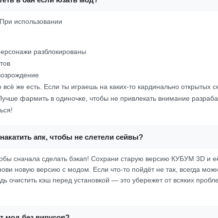
 При использовании
персонажи разблокированы
тов
возрождение
 всё же есть. Если ты играешь на каких-то кардинально открытых 
Лучше фармить в одиночке, чтобы не привлекать внимание разраба
ься!
накатить апк, чтобы не слетели сейвы?
тобы сначала сделать бэкап! Сохрани старую версию КУБУМ 3D и е
нови новую версию с модом. Если что-то пойдёт не так, всегда мож
дь очистить кэш перед установкой — это убережет от всяких пробл
от мод без вирусов?