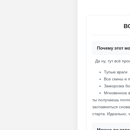
В
Почему этот м
Да ну, тут всё пр
Тупые враги
Все скины и 
Заморозка бо
Мгновенное 
ты получаешь почти
заспавниться снова
старта. Идеально, 
Можно ли отлет