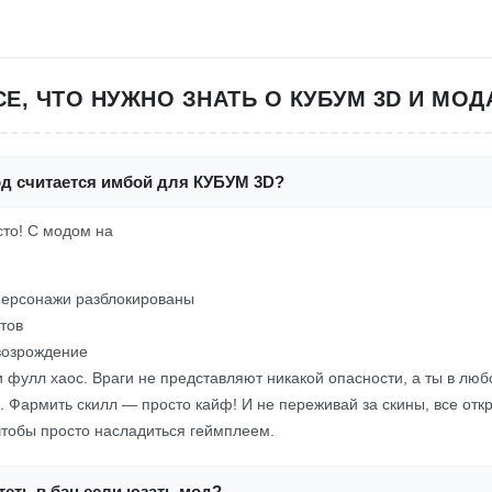
СЕ, ЧТО НУЖНО ЗНАТЬ О КУБУМ 3D И МОД
од считается имбой для КУБУМ 3D?
осто! С модом на
персонажи разблокированы
тов
возрождение
 фулл хаос. Враги не представляют никакой опасности, а ты в лю
. Фармить скилл — просто кайф! И не переживай за скины, все отк
чтобы просто насладиться геймплеем.
еть в бан если юзать мод?