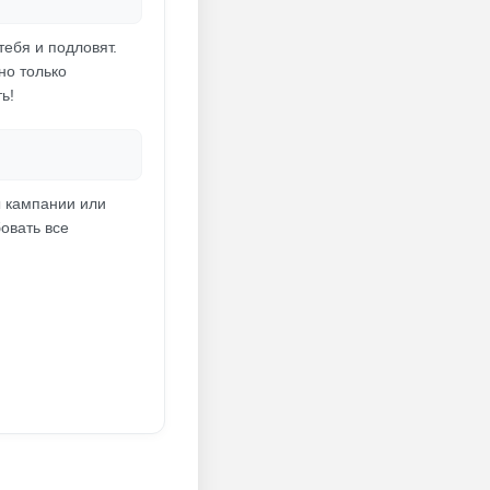
ебя и подловят.
но только
ь!
ы кампании или
бовать все