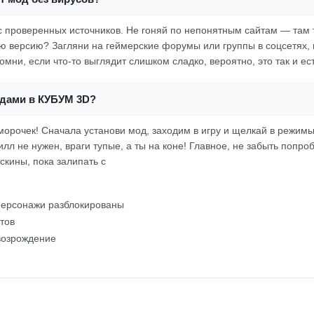
с проверенных источников. Не гоняй по непонятным сайтам — там т
версию? Загляни на геймерские форумы или группы в соцсетях, 
мни, если что-то выглядит слишком сладко, вероятно, это так и ест
одами в КУБУМ 3D?
морочек! Сначала установи мод, заходим в игру и щелкай в режим
лл не нужен, враги тупые, а ты на коне! Главное, не забыть попро
скины, пока залипать с
персонажи разблокированы
тов
возрождение