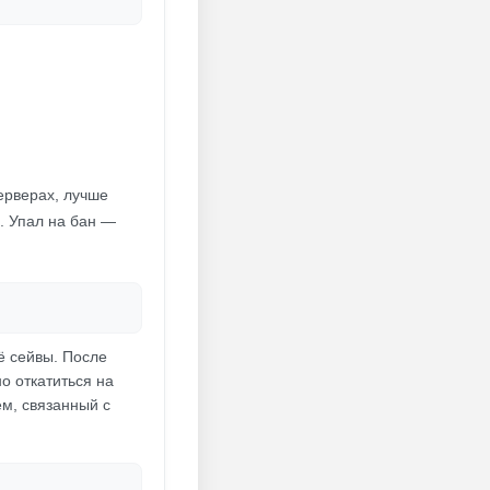
серверах, лучше
. Упал на бан —
ё сейвы. После
но откатиться на
ем, связанный с