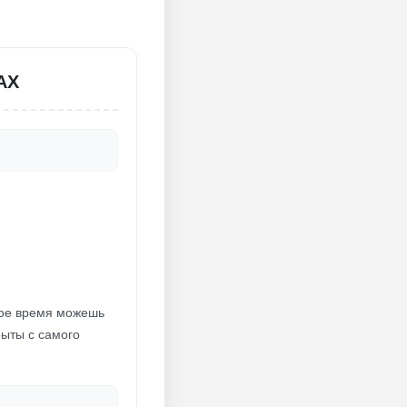
АХ
бое время можешь
рыты с самого