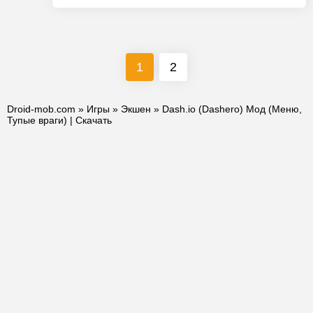
1
2
Droid-mob.com
»
Игры
»
Экшен
» Dash.io (Dashero) Мод (Меню,
Тупые враги) | Скачать