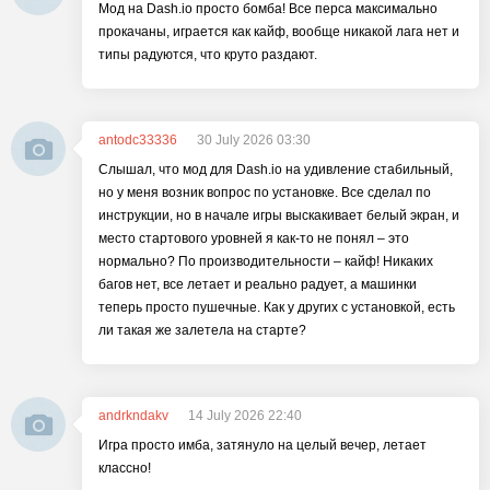
Мод на Dash.io просто бомба! Все перса максимально
прокачаны, играется как кайф, вообще никакой лага нет и
типы радуются, что круто раздают.
antodc33336
30 July 2026 03:30
Слышал, что мод для Dash.io на удивление стабильный,
но у меня возник вопрос по установке. Все сделал по
инструкции, но в начале игры выскакивает белый экран, и
место стартового уровней я как-то не понял – это
нормально? По производительности – кайф! Никаких
багов нет, все летает и реально радует, а машинки
теперь просто пушечные. Как у других с установкой, есть
ли такая же залетела на старте?
andrkndakv
14 July 2026 22:40
Игра просто имба, затянуло на целый вечер, летает
классно!