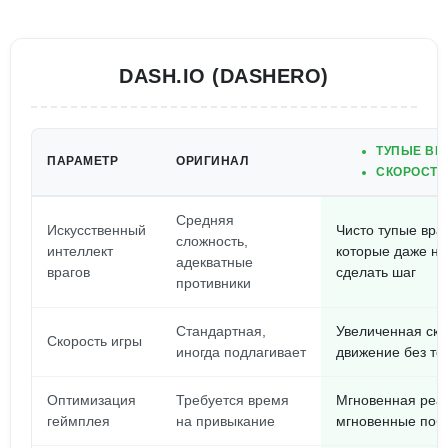
DASH.IO (DASHERO)
ТУПЫЕ ВР
ПАРАМЕТР
ОРИГИНАЛ
СКОРОСТЬ
Средняя
Искусственный
Чисто тупые враг
сложность,
интеллект
которые даже не
адекватные
врагов
сделать шаг
противники
Стандартная,
Увеличенная ско
Скорость игры
иногда подлагивает
движение без то
Оптимизация
Требуется время
Мгновенная реа
геймплея
на привыкание
мгновенные поб