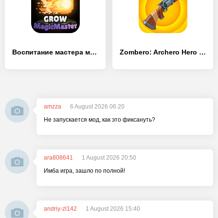
Воспитание мастера магии
Zombero: Archero Hero Shooter
amzza
6 August 2026 06:20
Не запускается мод, как это фиксануть?
ara808641
1 August 2026 20:50
Имба игра, зашло по полной!
andriy-zl142
1 August 2026 15:40