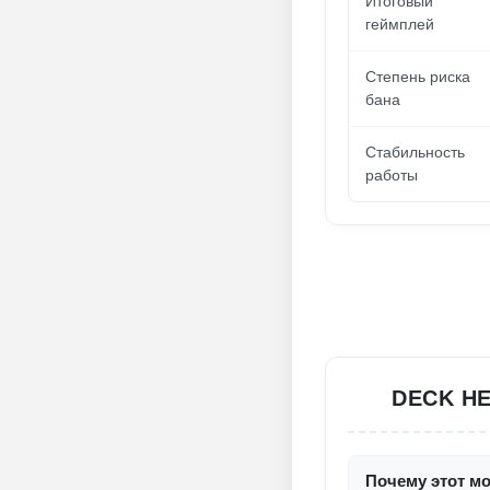
Итоговый
геймплей
Степень риска
бана
Стабильность
работы
DECK HE
Почему этот мо