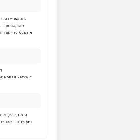
ше замокрить
. Проверьте,
 так что будьте
т
к новая катка с
процесс, но и
лнение – профит