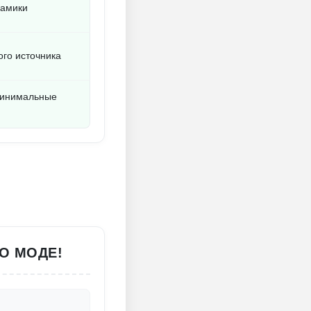
намики
ого источника
минимальные
 О МОДЕ!