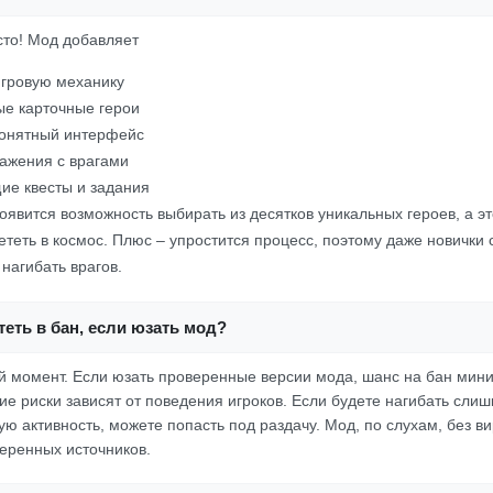
осто! Мод добавляет
игровую механику
е карточные герои
понятный интерфейс
ажения с врагами
ие квесты и задания
появится возможность выбирать из десятков уникальных героев, а это
лететь в космос. Плюс – упростится процесс, поэтому даже новички 
нагибать врагов.
еть в бан, если юзать мод?
ый момент. Если юзать проверенные версии мода, шанс на бан мини
ие риски зависят от поведения игроков. Если будете нагибать слиш
ю активность, можете попасть под раздачу. Мод, по слухам, без вир
веренных источников.