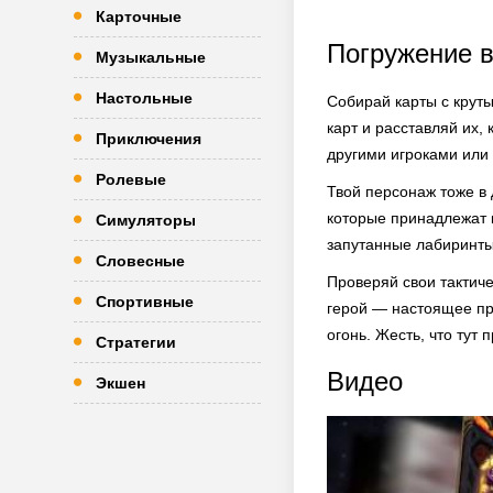
Карточные
Погружение в
Музыкальные
Настольные
Собирай карты с крут
карт и расставляй их,
Приключения
другими игроками или 
Ролевые
Твой персонаж тоже в 
которые принадлежат 
Симуляторы
запутанные лабиринты
Словесные
Проверяй свои тактич
Спортивные
герой — настоящее про
огонь. Жесть, что тут
Стратегии
Видео
Экшен