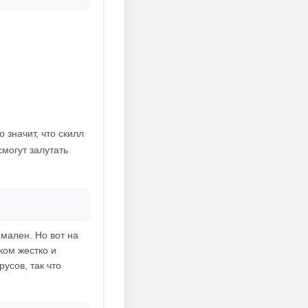
 значит, что скилл
смогут залутать
мален. Но вот на
ком жестко и
усов, так что