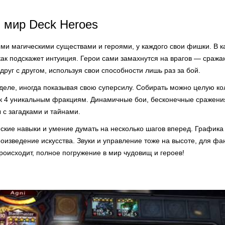
 мир Deck Heroes
ыми магическими существами и героями, у каждого свои фишки. В 
 как подскажет интуиция. Герои сами замахнутся на врагов — сража
друг с другом, используя свои способности лишь раз за бой.
деле, иногда показывая свою суперсилу. Собирать можно целую ко
к 4 уникальным фракциям. Динамичные бои, бесконечные сражени
 с загадками и тайнами.
еские навыки и умение думать на несколько шагов вперед. Графика
изведение искусства. Звуки и управление тоже на высоте, для фа
 происходит, полное погружение в мир чудовищ и героев!