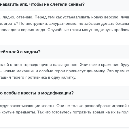
накатить апк, чтобы не слетели сейвы?
с, ладно, отвечаю. Перед тем как устанавливать новую версию, луч
к играть? По инструкции, аккуратненько, не забывая делать бэкапы
 последняя версия мода. Случайные глюки могут подкинуть проблем,
 геймплей с модом?
мплей станет гораздо ярче и насыщеннее. Эпические сражения буду
 новые механики и особые герои привнесут динамику. Это прям ка
атащил твоего противника в одну калитку.
-то особые квесты в модификации?
 ждут захватывающие квесты. Они не только разнообразят игровой 
 крутые предметы. Так что готовьтесь потратить время на их выпо