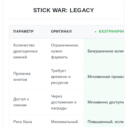
STICK WAR: LEGACY
ПАРАМЕТР
ОРИГИНАЛ
БЕЗГРАНИЧНО
Количество
Ограниченное,
драгоценных
нужно
Безграничное количе
камней
фармить
Требует
Прокачка
времени и
Мгновенная прокачк
юнитов
ресурсов
Через
Доступ к
достижения и
Мгновенно доступны
скинам
награды
Риск бана
Минимальный
Повышенный, если и