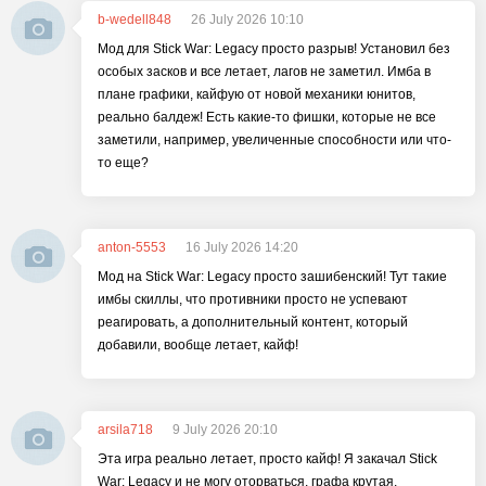
b-wedell848
26 July 2026 10:10
Мод для Stick War: Legacy просто разрыв! Установил без
особых засков и все летает, лагов не заметил. Имба в
плане графики, кайфую от новой механики юнитов,
реально балдеж! Есть какие-то фишки, которые не все
заметили, например, увеличенные способности или что-
то еще?
anton-5553
16 July 2026 14:20
Мод на Stick War: Legacy просто зашибенский! Тут такие
имбы скиллы, что противники просто не успевают
реагировать, а дополнительный контент, который
добавили, вообще летает, кайф!
arsila718
9 July 2026 20:10
Эта игра реально летает, просто кайф! Я закачал Stick
War: Legacy и не могу оторваться, графа крутая,