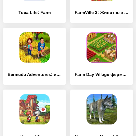
Toca Life: Farm
FarmVille 3: Животные на ферме
Bermuda Adventures: игра-ферма
Farm Day Village фермер: Offline игры