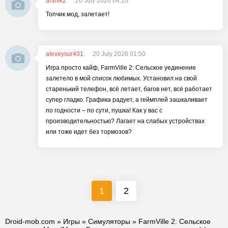
arsnik2
20 July 2026 04:20
Топчик мод, залетает!
alexeysur401
20 July 2026 01:50
Игра просто кайф, FarmVille 2: Сельское уединение
залетело в мой список любимых. Установил на свой
старенький телефон, всё летает, багов нет, всё работает
супер гладко. Графика радует, а геймплей зашкаливает
по годности – по сути, пушка! Как у вас с
производительностью? Лагает на слабых устройствах
или тоже идет без тормозов?
1
2
Droid-mob.com
»
Игры
»
Симуляторы
» FarmVille 2: Cельское