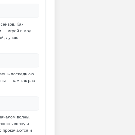
сейвов. Как
и — играй в мод
ай, лучше
ачаешь последнюю
ппы — там как раз
 началом волны.
ловить волну и
ро прокачаются и