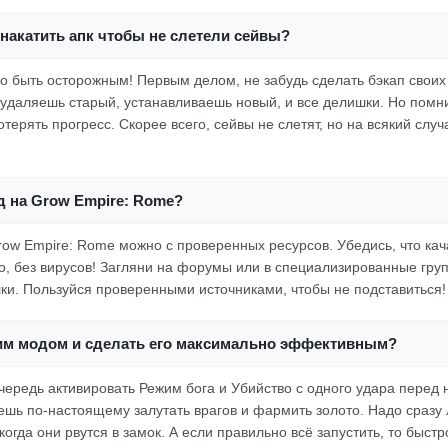
накатить апк чтобы не слетели сейвы?
но быть осторожным! Первым делом, не забудь сделать бэкап своих 
 удаляешь старый, устанавливаешь новый, и все делишки. Но помн
отерять прогресс. Скорее всего, сейвы не слетят, но на всякий случ
д на Grow Empire: Rome?
row Empire: Rome можно с проверенных ресурсов. Убедись, что к
но, без вирусов! Загляни на форумы или в специализированные гру
ки. Пользуйся проверенными источниками, чтобы не подставиться!
этим модом и сделать его максимально эффективным?
чередь активировать Режим бога и Убийство с одного удара перед
ешь по-настоящему залутать врагов и фармить золото. Надо сразу 
 когда они рвутся в замок. А если правильно всё запустить, то быст