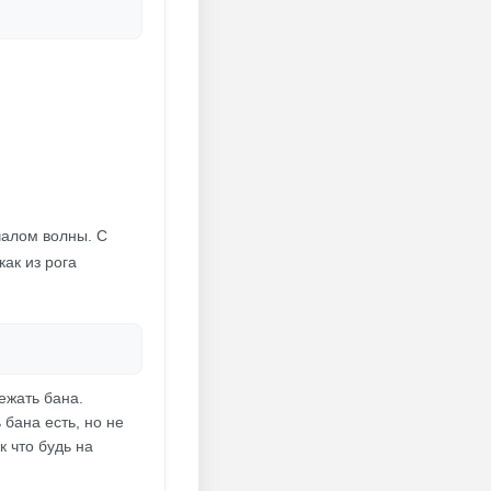
чалом волны. С
ак из рога
ежать бана.
 бана есть, но не
к что будь на