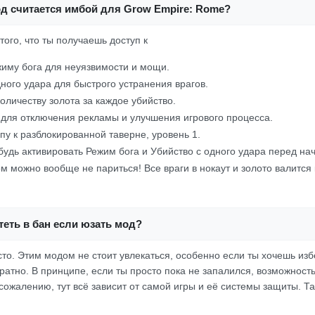
од считается имбой для Grow Empire: Rome?
 того, что ты получаешь доступ к
иму бога для неуязвимости и мощи.
дного удара для быстрого устранения врагов.
количеству золота за каждое убийство.
 для отключения рекламы и улучшения игрового процесса.
упу к разблокированной таверне, уровень 1.
удь активировать Режим бога и Убийство с одного удара перед на
 можно вообще не париться! Все враги в нокаут и золото валится к
еть в бан если юзать мод?
осто. Этим модом не стоит увлекаться, особенно если ты хочешь изб
ратно. В принципе, если ты просто пока не запалился, возможность
сожалению, тут всё зависит от самой игры и её системы защиты. Та