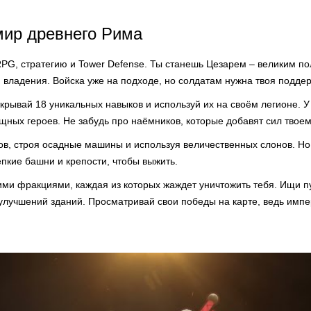
мир древнего Рима
RPG, стратегию и Tower Defense. Ты станешь Цезарем – великим п
 владения. Войска уже на подходе, но солдатам нужна твоя поддер
крывай 18 уникальных навыков и используй их на своём легионе. У 
щных героев. Не забудь про наёмников, которые добавят сил твоем
в, строя осадные машины и используя величественных слонов. Но 
епкие башни и крепости, чтобы выжить.
ми фракциями, каждая из которых жаждет уничтожить тебя. Ищи пу
лучшений зданий. Просматривай свои победы на карте, ведь импе