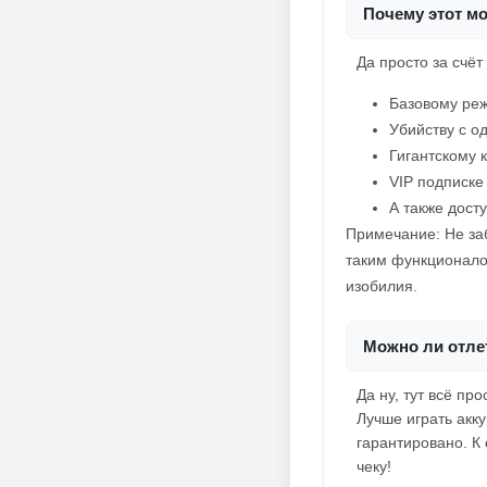
Почему этот м
Да просто за счёт
Базовому реж
Убийству с о
Гигантскому 
VIP подписке
А также дост
Примечание: Не заб
таким функционалом
изобилия.
Можно ли отлет
Да ну, тут всё пр
Лучше играть акку
гарантировано. К 
чеку!