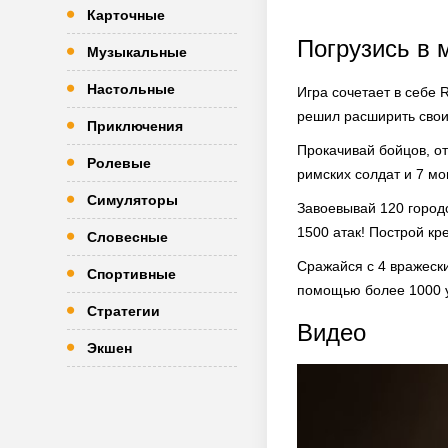
Карточные
Погрузись в 
Музыкальные
Настольные
Игра сочетает в себе 
решил расширить свои
Приключения
Прокачивай бойцов, от
Ролевые
римских солдат и 7 мо
Симуляторы
Завоевывай 120 городо
1500 атак! Построй кр
Словесные
Сражайся с 4 вражески
Спортивные
помощью более 1000 у
Стратегии
Видео
Экшен