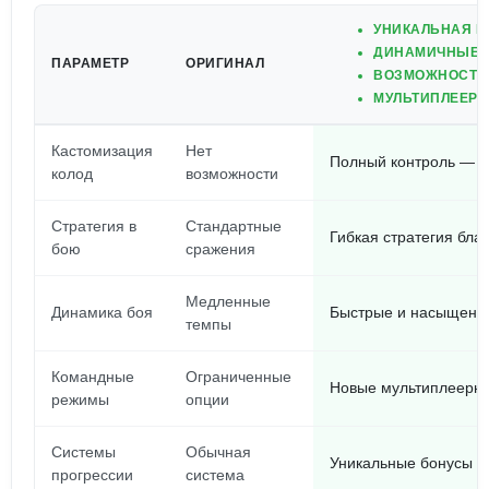
УНИКАЛЬНАЯ К
ДИНАМИЧНЫЕ С
ПАРАМЕТР
ОРИГИНАЛ
ВОЗМОЖНОСТЬ 
МУЛЬТИПЛЕЕРН
Кастомизация
Нет
Полный контроль — н
колод
возможности
Стратегия в
Стандартные
Гибкая стратегия бла
бою
сражения
Медленные
Динамика боя
Быстрые и насыщенны
темпы
Командные
Ограниченные
Новые мультиплеерны
режимы
опции
Системы
Обычная
Уникальные бонусы за
прогрессии
система