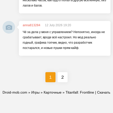
несколько часов, как будто попал в другую вселенную, без
лагов и багов.
anna813284
12 July 2026 19:20
Чё за дела у меня с управлением? Непонятно, иногда не
срабатывает, вроде всё настроил. Но мод реально
годный, графика топчик, видно, что разработчик
постарался, и новые пушки прям кайф.
1
2
Droid-mob.com
»
Игры
»
Карточные
» Titanfall: Frontline | Скачать