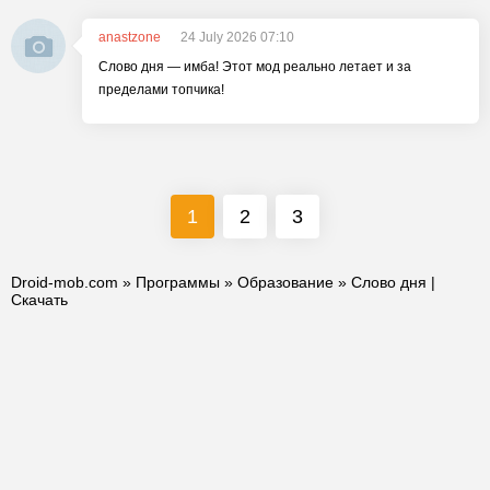
anastzone
24 July 2026 07:10
Слово дня — имба! Этот мод реально летает и за
пределами топчика!
1
2
3
Droid-mob.com
»
Программы
»
Образование
» Слово дня |
Скачать