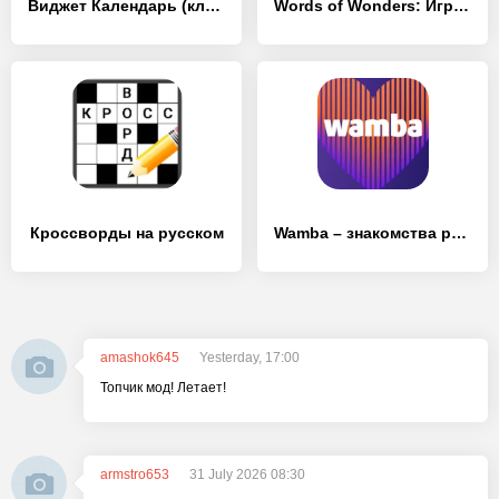
Виджет Календарь (ключ)
Words of Wonders: Игра в слова
Кроссворды на русском
Wamba – знакомства рядом и чат
amashok645
Yesterday, 17:00
Топчик мод! Летает!
armstro653
31 July 2026 08:30