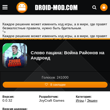
Каждое решение может изменить ход игры, а в мире, где правят
безжалостные правила, нужно быть бдительным.
">
Каждое решение может изменить ход игры, а в мире, где правят
безжалостные правила, нужно быть бдительным.
">
Слово пацана: Война Районов на
Андроид
Голосов: 241000
В закладки
Версия:
Разработчик:
Категория:
0.0.32
JoyCraft Games
Игры
/
Экшен
Версия андроид: