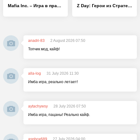
Mafia Inc. – Игра в праздного магната
Z Day: Герои из Стратегии Война
anadri-83
2 August 2026 07:50
Топчик мод, кайф!
alla-log
31 July 2026 11:30
Имба игра, реально летает!
aytachywsy
28 July 2026 07:50
Имба игра, пацаны! Реально кайф.
aspbox689
27 July 2026 04:00