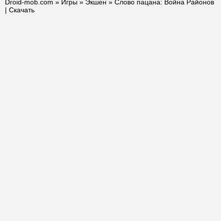
Droid-mob.com
»
Игры
»
Экшен
» Слово пацана: Война Районов
| Скачать