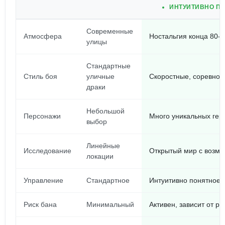
ИНТУИТИВНО ПО
Современные
Атмосфера
Ностальгия конца 80-х
улицы
Стандартные
Стиль боя
уличные
Скоростные, соревнов
драки
Небольшой
Персонажи
Много уникальных гер
выбор
Линейные
Исследование
Открытый мир с возмо
локации
Управление
Стандартное
Интуитивно понятное,
Риск бана
Минимальный
Активен, зависит от р