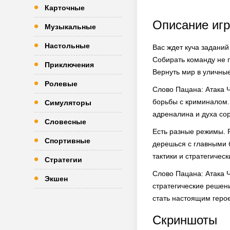
Карточные
Описание иг
Музыкальные
Настольные
Вас ждет куча заданий
Собирать команду не 
Приключения
Вернуть мир в уличные
Ролевые
Слово Пацана: Атака 
борьбы с криминалом.
Симуляторы
адреналина и духа со
Словесные
Есть разные режимы. 
Спортивные
дерешься с главными 
тактики и стратегическ
Стратегии
Слово Пацана: Атака Ч
Экшен
стратегические решени
стать настоящим герое
Скриншоты