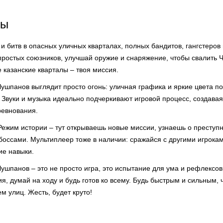
ры
 и битв в опасных уличных кварталах, полных бандитов, гангстеров
простых союзников, улучшай оружие и снаряжение, чтобы свалить Ч
 казанские кварталы – твоя миссия.
Чушпанов выглядит просто огонь: уличная графика и яркие цвета п
 Звуки и музыка идеально подчеркивают игровой процесс, создава
ревнования.
Режим истории – тут открываешь новые миссии, узнаешь о преступн
боссами. Мультиплеер тоже в наличии: сражайся с другими игрокам
ие навыки.
ушпанов – это не просто игра, это испытание для ума и рефлексо
я, думай на ходу и будь готов ко всему. Будь быстрым и сильным, 
м улиц. Жесть, будет круто!