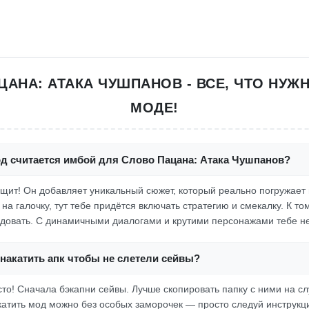
АНА: АТАКА ЧУШПАНОВ - ВСЕ, ЧТО НУЖ
МОДЕ!
од считается имбой для Слово Пацана: Атака Чушпанов?
тащит! Он добавляет уникальный сюжет, который реально погружает 
на галочку, тут тебе придётся включать стратегию и смекалку. К то
довать. С динамичными диалогами и крутими персонажами тебе не
накатить апк чтобы не слетели сейвы?
осто! Сначала бэкапни сейвы. Лучше скопировать папку с ними на сл
акатить мод можно без особых заморочек — просто следуй инструкци