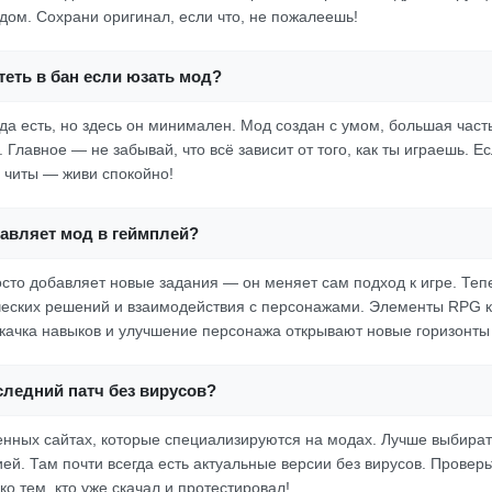
одом. Сохрани оригинал, если что, не пожалеешь!
еть в бан если юзать мод?
да есть, но здесь он минимален. Мод создан с умом, большая часть
 Главное — не забывай, что всё зависит от того, как ты играешь. Е
ь читы — живи спокойно!
бавляет мод в геймплей?
росто добавляет новые задания — он меняет сам подход к игре. Теп
ческих решений и взаимодействия с персонажами. Элементы RPG к
качка навыков и улучшение персонажа открывают новые горизонты
следний патч без вирусов?
нных сайтах, которые специализируются на модах. Лучше выбират
ей. Там почти всегда есть актуальные версии без вирусов. Проверь
о тем, кто уже скачал и протестировал!