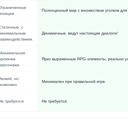
Ограниченные
Полноценный мир с множеством уголков для
локации.
Статичные, с
минимальным
Динамичные, ведут настоящие диалоги!
взаимодействием.
Минимальная
прокачка
Ярко выраженные RPG-элементы, реально у
персонажа.
Низкий, но
Минимален при правильной игре.
возможен.
Не требуется.
Не требуется.