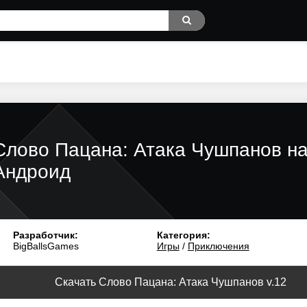
Слово Пацана: Атака Чушпанов н
Андроид
Разработчик:
Категория:
BigBallsGames
Игры
/
Приключения
Скачать Слово Пацана: Атака Чушпанов v.12