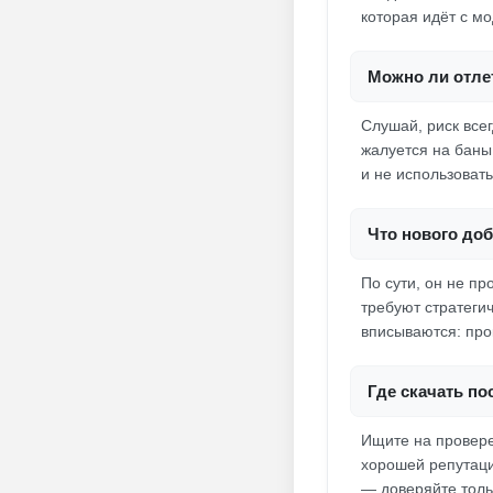
которая идёт с м
Можно ли отлет
Слушай, риск всег
жалуется на баны.
и не использоват
Что нового до
По сути, он не п
требуют стратеги
вписываются: про
Где скачать по
Ищите на провере
хорошей репутаци
— доверяйте тольк