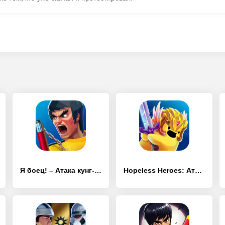
Я боец! – Атака кунг-фу 2
Hopeless Heroes: Атака Тапов