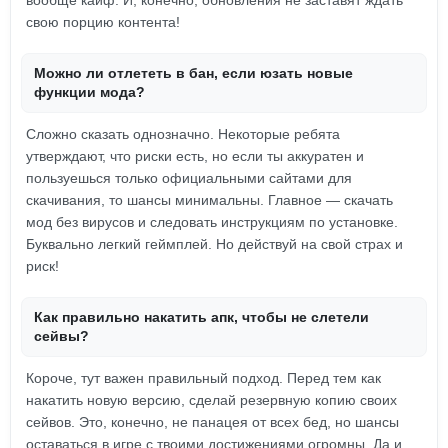
вообще кайф. И, конечно, обновления не заставят ждать
свою порцию контента!
Можно ли отлететь в бан, если юзать новые
функции мода?
Сложно сказать однозначно. Некоторые ребята
утверждают, что риски есть, но если ты аккуратен и
пользуешься только официальными сайтами для
скачивания, то шансы минимальны. Главное — скачать
мод без вирусов и следовать инструкциям по установке.
Буквально легкий геймплей. Но действуй на свой страх и
риск!
Как правильно накатить апк, чтобы не слетели
сейвы?
Короче, тут важен правильный подход. Перед тем как
накатить новую версию, сделай резервную копию своих
сейвов. Это, конечно, не панацея от всех бед, но шансы
оставаться в игре с твоими достижениями огромны. Да и