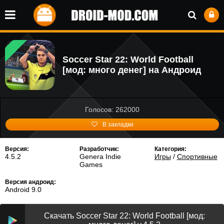
Soccer Star 22: World Football
[мод: много денег] на Андроид
Голосов: 262000
В закладки
Версия:
Разработчик:
Категория:
4.5.2
Genera Indie
Игры
/
Спортивные
Games
Версия андроид:
Android 9.0
Скачать Soccer Star 22: World Football [мод: