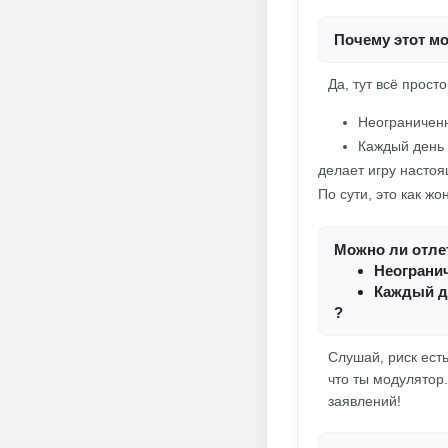
Почему этот м
Да, тут всё прост
Неограниченн
Каждый день в
делает игру настоя
По сути, это как ж
Можно ли отлет
Неогранич
Каждый де
?
Слушай, риск ест
что ты модулятор
заявлений!