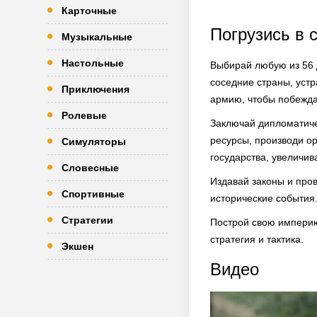
Карточные
Погрузись в 
Музыкальные
Настольные
Выбирай любую из 56 
соседние страны, уст
Приключения
армию, чтобы побежда
Ролевые
Заключай дипломатиче
ресурсы, производи ор
Симуляторы
государства, увеличив
Словесные
Издавай законы и пров
Спортивные
исторические события
Стратегии
Построй свою империю,
стратегия и тактика.
Экшен
Видео