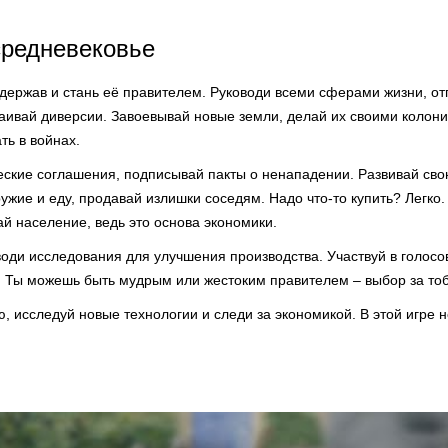
средневековье
держав и стань её правителем. Руководи всеми сферами жизни, о
раивай диверсии. Завоевывай новые земли, делай их своими коло
ть в войнах.
ские соглашения, подписывай пакты о ненападении. Развивай сво
ужие и еду, продавай излишки соседям. Надо что-то купить? Легко
ай население, ведь это основа экономики.
оди исследования для улучшения производства. Участвуй в голосо
. Ты можешь быть мудрым или жестоким правителем – выбор за то
 исследуй новые технологии и следи за экономикой. В этой игре не