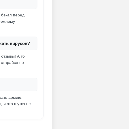
 бэкап перед
прежнему
жать вирусов?
 отзывы! А то
 старайся не
вать армию,
 и это шутка не