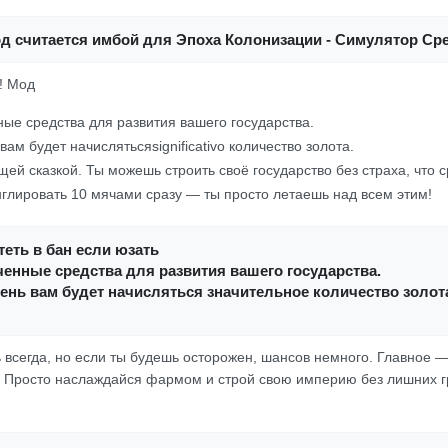
од считается имбой для Эпоха Колонизации - Симулятор Ср
о! Мод
ые средства для развития вашего государства.
ам будет начислятьсяsignificativo количество золота.
щей сказкой. Ты можешь строить своё государство без страха, что ср
онглировать 10 мячами сразу — ты просто летаешь над всем этим!
еть в бан если юзать
енные средства для развития вашего государства.
нь вам будет начисляться значительное количество золот
ь всегда, но если ты будешь осторожен, шансов немного. Главное 
. Просто наслаждайся фармом и строй свою империю без лишних 