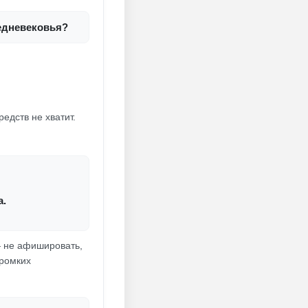
едневековья?
едств не хватит.
а.
— не афишировать,
громких