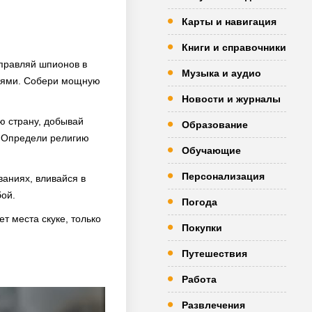
Карты и навигация
Книги и справочники
тправляй шпионов в
Музыка и аудио
ниями. Собери мощную
Новости и журналы
ю страну, добывай
Образование
. Определи религию
Обучающие
Персонализация
ваниях, вливайся в
бой.
Погода
т места скуке, только
Покупки
Путешествия
Работа
Развлечения