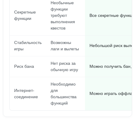
Необычные
функции
Секретные
требуют
Все секретные функци
функции
выполнения
квестов
Стабильность
Возможны
Небольшой риск вылет
игры
лаги и вылеты
Нет риска за
Риск бана
Можно получить бан, 
обычную игру
Необходимо
Интернет-
для
Можно играть оффлай
соединение
большинства
функций