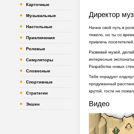
Карточные
Директор муз
Музыкальные
Настольные
Начни свой путь в ро
тяжело, но ты со врем
Приключения
привлечь посетителей.
Ролевые
Развивай музей, делай
интересные экспонаты
Симуляторы
Разработка новых сте
Словесные
Тебя порадует олдскул
Спортивные
продуманный расстано
крутой, гости не пожа
Стратегии
Видео
Экшен