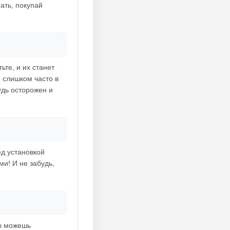
ать, покупай
ьте, и их станет
я слишком часто в
удь осторожен и
ед установкой
и! И не забудь,
Ты можешь