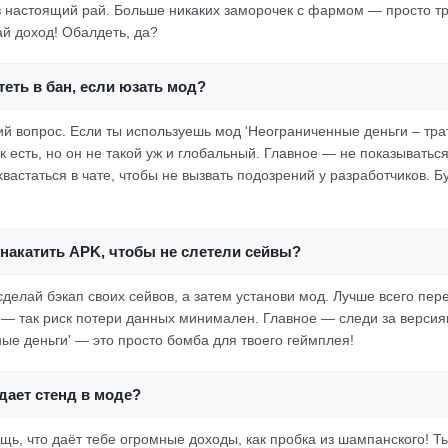
в настоящий рай. Больше никаких заморочек с фармом — просто тр
ай доход! Обалдеть, да?
еть в бан, если юзать мод?
ий вопрос. Если ты используешь мод 'Неограниченные деньги – трат
к есть, но он не такой уж и глобальный. Главное — не показыватьс
вастаться в чате, чтобы не вызвать подозрений у разработчиков. Б
накатить APK, чтобы не слетели сейвы?
делай бэкап своих сейвов, а затем установи мод. Лучше всего пер
 — так риск потери данных минимален. Главное — следи за версиям
ные деньги' — это просто бомба для твоего геймплея!
дает стенд в моде?
ещь, что даёт тебе огромные доходы, как пробка из шампанского! 