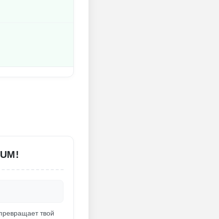
EUM!
' превращает твой