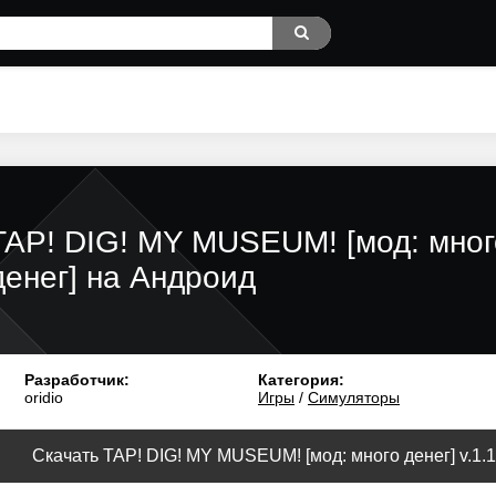
TAP! DIG! MY MUSEUM! [мод: мног
денег] на Андроид
Разработчик:
Категория:
oridio
Игры
/
Симуляторы
Скачать TAP! DIG! MY MUSEUM! [мод: много денег] v.1.1