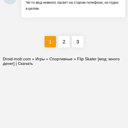
Чё-то мод немного лагает на старом телефоне, но годно
в целом.
1
2
3
Droid-mob.com
»
Игры
»
Спортивные
» Flip Skater [мод: много
денег] | Скачать