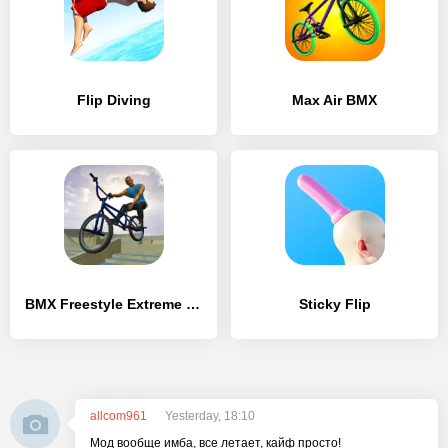
Flip Diving
Max Air BMX
BMX Freestyle Extreme 3D
Sticky Flip
allcom961
Yesterday, 18:10
Мод вообще имба, все летает, кайф просто!