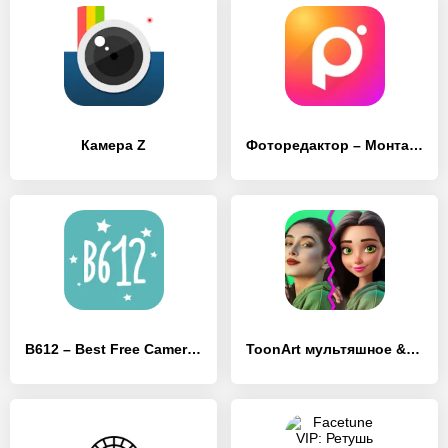
Камера Z
Фоторедактор – Mонтаж Фото Pro
B612 – Best Free Camera & Photo/Video Editor
ToonArt мультяшное & арт фото