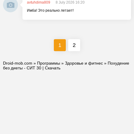
avtuhdima809
8 July 2026 16:20
Имба! Это реально летает!
1
2
Droid-mob.com
»
Программы
»
Здоровье и фитнес
» Похудение
без диеты - СИТ 30 | Скачать