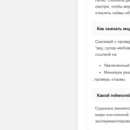
Легко. Сначала де
смотри, чтобы вер
откатить сейвы об
Как скачать мо
Скачивай с прове
"вау, супер-имбо
ссылкой на
Увеличенный 
Минимум рек
, проверь отзывы.
Какой геймпле
Серьезно меняется
мире постоянной 
экспериментирова