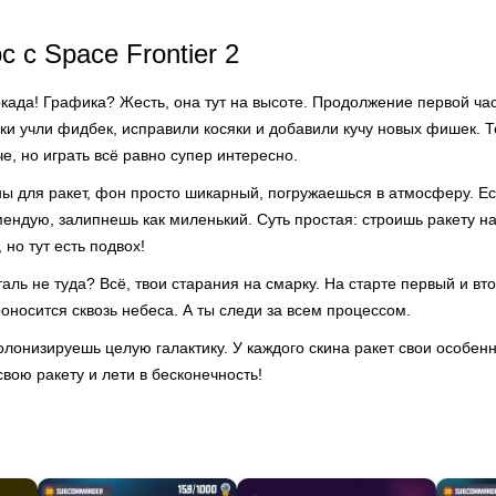
 с Space Frontier 2
када! Графика? Жесть, она тут на высоте. Продолжение первой час
ики учли фидбек, исправили косяки и добавили кучу новых фишек. Т
е, но играть всё равно супер интересно.
ны для ракет, фон просто шикарный, погружаешься в атмосферу. Ес
мендую, залипнешь как миленький. Суть простая: строишь ракету н
 но тут есть подвох!
ль не туда? Всё, твои старания на смарку. На старте первый и вто
роносится сквозь небеса. А ты следи за всем процессом.
олонизируешь целую галактику. У каждого скина ракет свои особенн
свою ракету и лети в бесконечность!