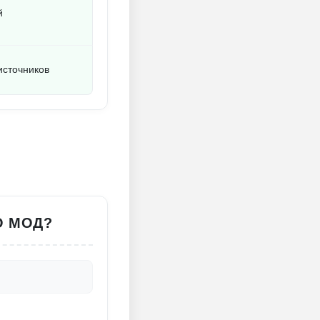
й
источников
О МОД?