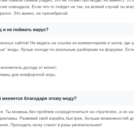
лай бэкапы сейвов (ладно, это не только про моды, но важно!). Ус
сия совпадала. Если что-то пойдет не так, на всякий случай ты вс
ратно. Это важно, не пренебрегай.
д и не поймать вирус?
ренных сайтов! Не ведись на ссылки из комментариев и чатов, гд
вые" моды. Лучше походи по реальным разборкам на форумах. Если
множитель дохода от монет;
ламы для комфортной игры.
й меняется благодаря этому моду?
. Ты можешь без проблем сосредоточиться на стратегиях, а не на 
рекламы. Развивай свой корабль быстрее, больше возможностей д
ния. Проходить катку станет в разы увлекательнее!