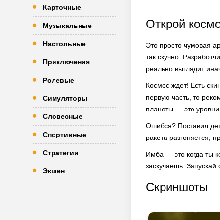
Карточные
Открой космос
Музыкальные
Настольные
Это просто чумовая ар
так скучно. Разработч
Приключения
реально выглядит инач
Ролевые
Космос ждет! Есть ски
первую часть, то реко
Симуляторы
планеты — это уровни,
Словесные
Ошибся? Поставил дета
Спортивные
ракета разгоняется, п
Стратегии
Имба — это когда ты к
заскучаешь. Запускай 
Экшен
Скриншоты