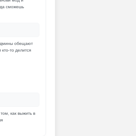
танови мод и
егда сможешь
е админы обещают
 кто-то делится
том, как выжить в
ля