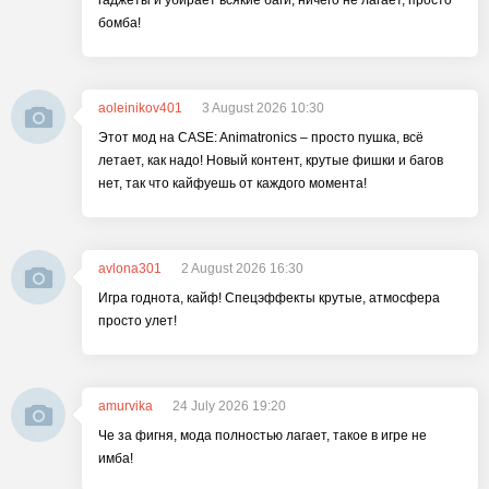
гаджеты и убирает всякие баги, ничего не лагает, просто
бомба!
aoleinikov401
3 August 2026 10:30
Этот мод на CASE: Animatronics – просто пушка, всё
летает, как надо! Новый контент, крутые фишки и багов
нет, так что кайфуешь от каждого момента!
avlona301
2 August 2026 16:30
Игра годнота, кайф! Спецэффекты крутые, атмосфера
просто улет!
amurvika
24 July 2026 19:20
Че за фигня, мода полностью лагает, такое в игре не
имба!