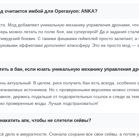
од считается имбой для Operasyon: ANKA?
росто. Мод добавляет уникальную механику управления дронами, чт
ерь можно летать по полю боя, как супергерой! Да и задания стали
лливудский боевик. С такими фишками геймплей просто залипает, а
уковыми эффектами дополняет атмосферу. Это не просто мод — 
теть в бан, если юзать уникальную механику управления д
ень актуальный. В целом, риск получить бан есть всегда, особенно 
езнакомых источников. Но с проверенными версиями можно споко
лавное, держись подальше от подозрительных ссылок и следи за тем
ько проверенные моды. Лучше подстраховаться!
накатить апк, чтобы не слетели сейвы?
всё дело в аккуратности. Сначала сохрани все свои сейвы, а потом