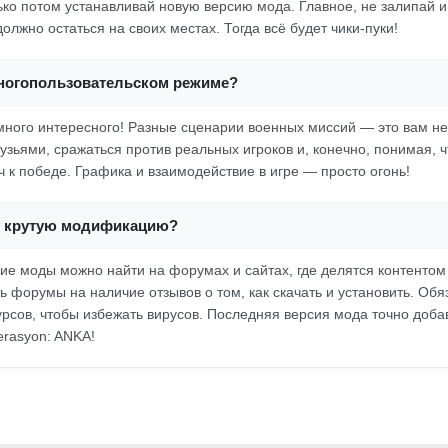
ько потом устанавливай новую версию мода. Главное, не залипай и
олжно остаться на своих местах. Тогда всё будет чики-пуки!
многопользовательском режиме?
много интересного! Разные сценарии военных миссий — это вам не
рузьями, сражаться против реальных игроков и, конечно, понимая, 
ч к победе. Графика и взаимодействие в игре — просто огонь!
ту крутую модификацию?
кие моды можно найти на форумах и сайтах, где делятся контентом
 форумы на наличие отзывов о том, как скачать и установить. Обя
рсов, чтобы избежать вирусов. Последняя версия мода точно доба
erasyon: ANKA!