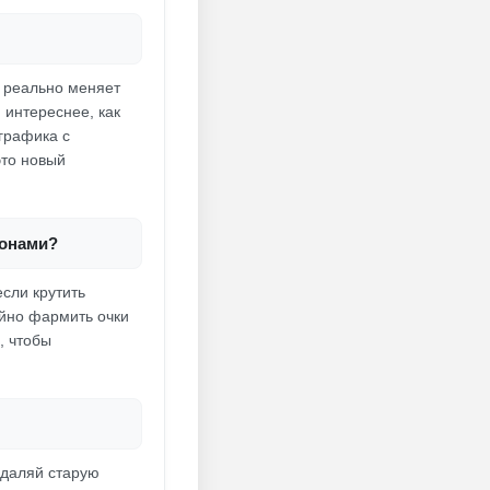
о реально меняет
 интереснее, как
 графика с
это новый
ронами?
если крутить
йно фармить очки
, чтобы
 удаляй старую