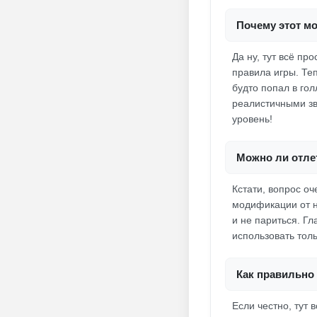
Почему этот м
Да ну, тут всё п
правила игры. Теп
будто попал в го
реалистичными зв
уровень!
Можно ли отле
Кстати, вопрос оч
модификации от н
и не париться. Г
использовать тол
Как правильно 
Если честно, тут 