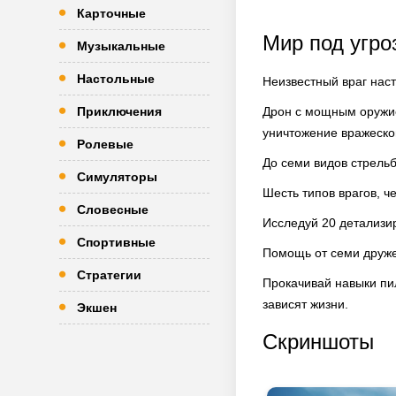
Карточные
Мир под угро
Музыкальные
Настольные
Неизвестный враг насту
Приключения
Дрон с мощным оружие
уничтожение вражеско
Ролевые
До семи видов стрель
Симуляторы
Шесть типов врагов, ч
Словесные
Исследуй 20 детализи
Спортивные
Помощь от семи друже
Стратегии
Прокачивай навыки пи
зависят жизни.
Экшен
Скриншоты