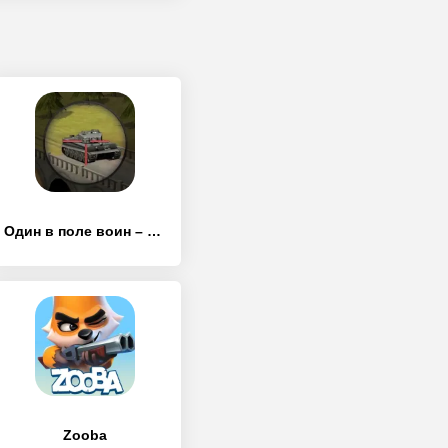
Один в поле воин – Артиллерист арена снайпер
Zooba