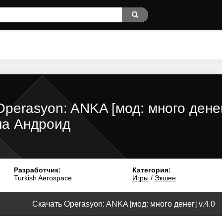
Operasyon: ANKA [мод: много дене
на Андроид
Разработчик:
Категория:
Turkish Aerospace
Игры
/
Экшен
Скачать Operasyon: ANKA [мод: много денег] v.4.0