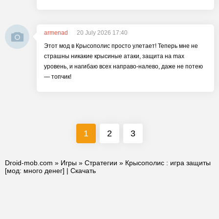
armenad
20 July 2026 17:40
Этот мод в Крысополис просто улетает! Теперь мне не
страшны никакие крысиные атаки, защита на max
уровень, и нагибаю всех направо-налево, даже не потею
— топчик!
1
2
3
Droid-mob.com
»
Игры
»
Стратегии
» Крысополис : игра защиты
[мод: много денег] | Скачать