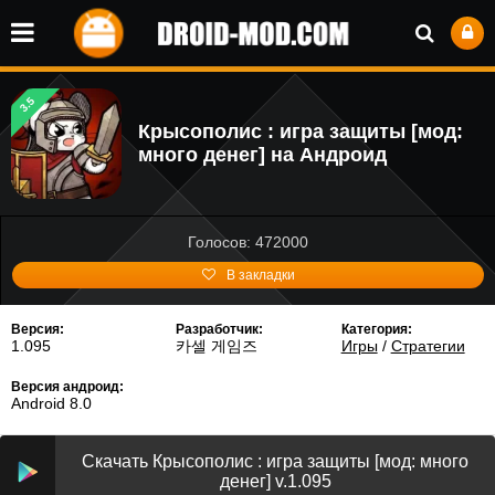
3.5
Крысополис : игра защиты [мод:
много денег] на Андроид
Голосов: 472000
В закладки
Версия:
Разработчик:
Категория:
1.095
카셀 게임즈
Игры
/
Стратегии
Версия андроид:
Android 8.0
Скачать Крысополис : игра защиты [мод: много
денег] v.1.095