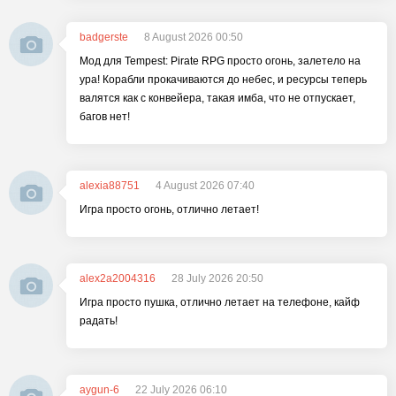
badgerste
8 August 2026 00:50
Мод для Tempest: Pirate RPG просто огонь, залетело на
ура! Корабли прокачиваются до небес, и ресурсы теперь
валятся как с конвейера, такая имба, что не отпускает,
багов нет!
alexia88751
4 August 2026 07:40
Игра просто огонь, отлично летает!
alex2a2004316
28 July 2026 20:50
Игра просто пушка, отлично летает на телефоне, кайф
радать!
aygun-6
22 July 2026 06:10