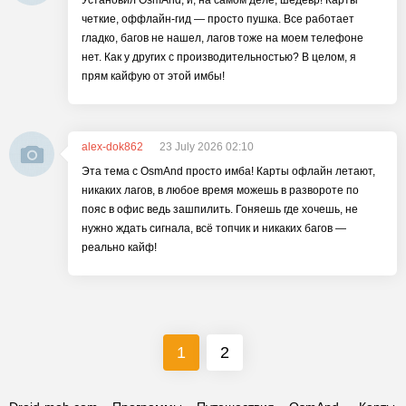
Установил OsmAnd, и, на самом деле, шедевр! Карты
четкие, оффлайн-гид — просто пушка. Все работает
гладко, багов не нашел, лагов тоже на моем телефоне
нет. Как у других с производительностью? В целом, я
прям кайфую от этой имбы!
alex-dok862
23 July 2026 02:10
Эта тема с OsmAnd просто имба! Карты офлайн летают,
никаких лагов, в любое время можешь в развороте по
пояс в офис ведь зашпилить. Гоняешь где хочешь, не
нужно ждать сигнала, всё топчик и никаких багов —
реально кайф!
1
2