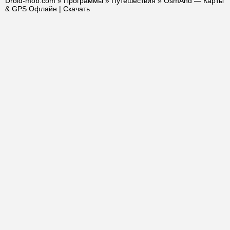
Droid-mob.com
»
Программы
»
Путешествия
» OsmAnd — Карты
& GPS Офлайн | Скачать