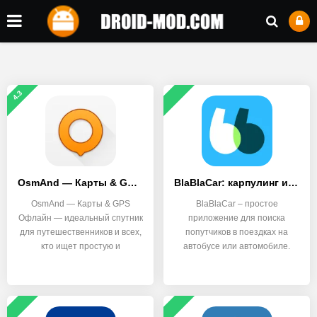
4.3
OsmAnd — Карты & GPS Офлайн
BlaBlaCar: карпулинг и автобус
OsmAnd — Карты & GPS
BlaBlaCar – простое
Офлайн — идеальный спутник
приложение для поиска
для путешественников и всех,
попутчиков в поездках на
кто ищет простую и
автобусе или автомобиле.