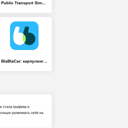
Public Transport Simulator
BlaBlaCar: карпулинг и автобус
ше стала графика и
больше развлекать себя на