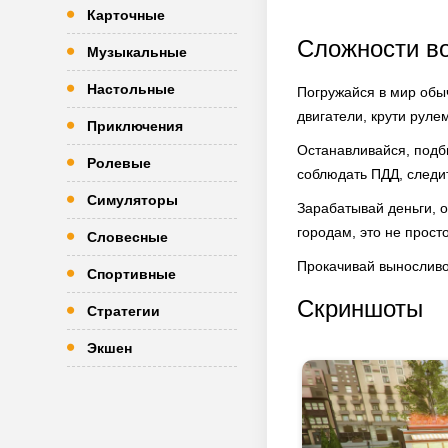
Карточные
Сложности в
Музыкальные
Настольные
Погружайся в мир обыч
двигатели, крути руле
Приключения
Останавливайся, подби
Ролевые
соблюдать ПДД, следи
Симуляторы
Зарабатывай деньги, 
городам, это не прост
Словесные
Прокачивай выносливос
Спортивные
Скриншоты
Стратегии
Экшен