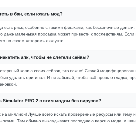
еть в бан, если юзать мод?
да есть риск, особенно с такими фишками, как бесконечные деньги.
что даже маленькая просадка может привести к последствиям. Если
его на своем «втором» аккаунте.
накатить апк, чтобы не слетели сейвы?
езервный копию своих сейвов, это важно! Скачай модифицированн
абыв удалить оригинал. И не забывай, чтобы всё прошло гладко, пр
ановкой.
s Simulator PRO 2 с этим модом без вирусов?
ос на миллион! Лучше всего искать проверенные ресурсы или тему 
сылками. Там обычно выкладывают последнюю версию мода, и шанс