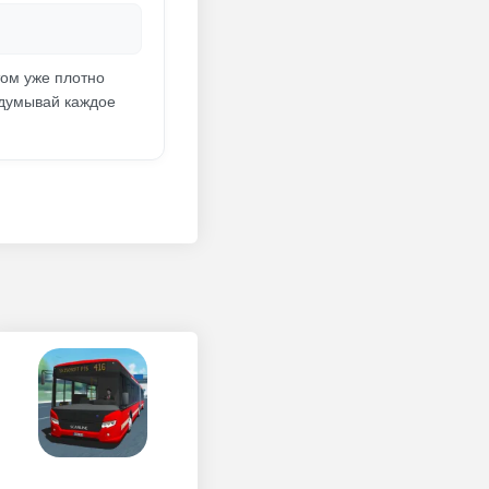
том уже плотно
одумывай каждое