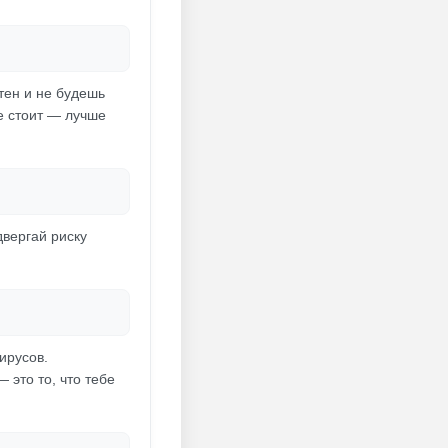
атен и не будешь
е стоит — лучше
двергай риску
вирусов.
это то, что тебе