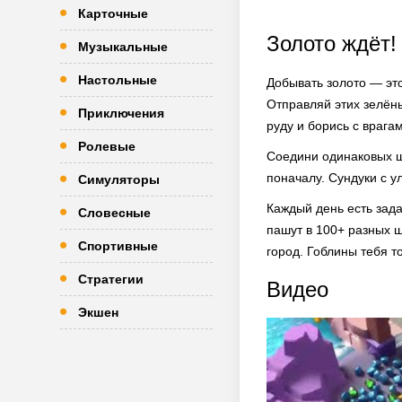
Карточные
Золото ждёт!
Музыкальные
Настольные
Добывать золото — это
Отправляй этих зелёны
Приключения
руду и борись с врага
Ролевые
Соедини одинаковых ш
поначалу. Сундуки с у
Симуляторы
Каждый день есть зад
Словесные
пашут в 100+ разных ш
Спортивные
город. Гоблины тебя т
Стратегии
Видео
Экшен