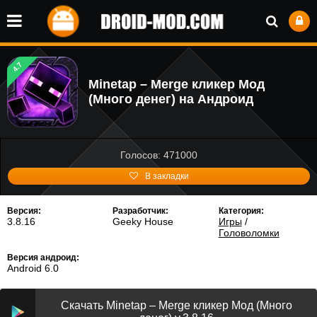
4.7
Minetap – Merge кликер Мод
(Много денег) на Андроид
Голосов: 471000
В закладки
Версия:
Разработчик:
Категория:
3.8.16
Geeky House
Игры
/
Головоломки
Версия андроид:
Android 6.0
Скачать Minetap – Merge кликер Мод (Много