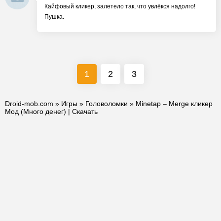
Кайфовый кликер, залетело так, что увлёкся надолго!
Пушка.
1
2
3
Droid-mob.com
»
Игры
»
Головоломки
» Minetap – Merge кликер
Мод (Много денег) | Скачать