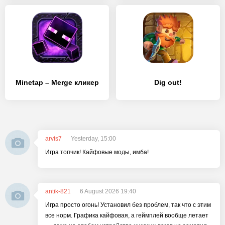
Minetap – Merge кликер
Dig out!
arvis7
Yesterday, 15:00
Игра топчик! Кайфовые моды, имба!
antik-821
6 August 2026 19:40
Игра просто огонь! Установил без проблем, так что с этим
все норм. Графика кайфовая, а геймплей вообще летает