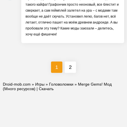
такого кайфа! Графончик просто неоновый, все блестит и
сверкает, а сам геймплей залетел на ура – с модами там
вообще не даёт скучать. Установил легко, багов нет, всё
летает, отлично пашет на моём древнем андроиде. А вы
пробовали эту тему? Какие моды заюзали – делитесь,
хочу ещё фишечек!
1
2
Droid-mob.com
»
Игры
»
Головоломки
» Merge Gems! Мод
(Много ресурсов) | Скачать