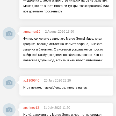
— даже на слабом устройстве никаких лагов не заметил.
Может, кто-то знает, много ли тут финтов с прокачкой или
всё довольно простенько?
arman-sn15
2 August 2026 13:50
Фигня, как же мне зашло это Merge Gems! Идеальная
графика, вообще летает на моем телефоне, никакого
лагания и багов нет. С системой устраивается просто
кайф, всё как будто идеально сбалансировано. Кто-то
потестил другой мод, есть ли в нем что-то имбитное?
az1309640
25 July 2026 22:20
Игра летает, пушка! Легко залипнуть на час.
arshinov13
11 July 2026 11:20
Ну чё, загрузил эту Merge Gems и, честно, не ожидал