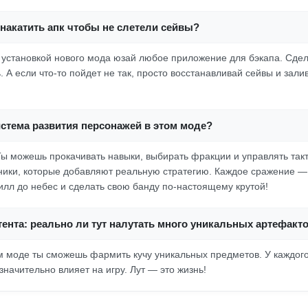
накатить апк чтобы не слетели сейвы?
д установкой нового мода юзай любое приложение для бэкапа. Сде
ь. А если что-то пойдет не так, просто восстанавливай сейвы и зали
истема развития персонажей в этом моде?
Ты можешь прокачивать навыки, выбирать фракции и управлять такт
ики, которые добавляют реальную стратегию. Каждое сражение —
килл до небес и сделать свою банду по-настоящему крутой!
тента: реально ли тут налутать много уникальных артефакт
м моде ты сможешь фармить кучу уникальных предметов. У каждог
значительно влияет на игру. Лут — это жизнь!