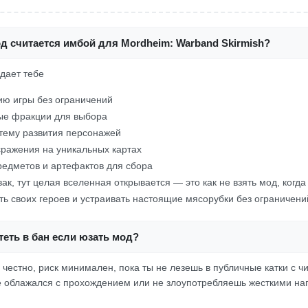
д считается имбой для Mordheim: Warband Skirmish?
 дает тебе
ю игры без ограничений
ые фракции для выбора
тему развития персонажей
сражения на уникальных картах
едметов и артефактов для сбора
вак, тут целая вселенная открывается — это как не взять мод, когд
ь своих героев и устраивать настоящие мясорубки без ограничени
еть в бан если юзать мод?
 честно, риск минимален, пока ты не лезешь в публичные катки с 
не облажался с прохождением или не злоупотребляешь жесткими наг