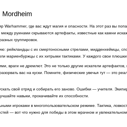
 Mordheim
р Warhammer, где вас ждут магия и опасности. На этот раз вы поп
ь между руинами скрываются артефакты, известные как камни иска
разных группировок.
ю: рейкландцы с их смертоносными стрелами, мидденхеймцы, сп
ли мариенбуржцы с их хитрыми тактиками. У каждого свои плюшки 
ми, враги не дремлют. Это не только другие искатели артефактов,
азорвать вас на куски. Помните, физические увечья тут — это реа
скать свой отряд и собирать его заново. Ошибки — учителя. Экипи
чшайте навыки, прокачивайте их способности.
ьными игроками в многопользовательском режиме. Тактика, ловкост
стей — вот что нужно для победы в этом мрачном и увлекательном