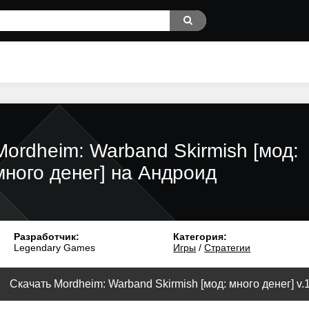
Mordheim: Warband Skirmish [мод:
много денег] на Андроид
Разработчик:
Категория:
Legendary Games
Игры
/
Стратегии
Скачать Mordheim: Warband Skirmish [мод: много денег] v.1