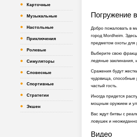
Карточные
Погружение в
Музыкальные
Настольные
Добро пожаловать в ми
город Mordheim. Здес
Приключения
предметом охоты для 
Ролевые
Выберите свою фракци
ледяные заклинания, и
Симуляторы
Сражения будут жестки
Словесные
чудовища, способные р
Спортивные
частый гость.
Стратегии
Иногда придется распу
мощным оружием и улу
Экшен
Вас ждут битвы с реал
ловушек и неожиданно
Видео