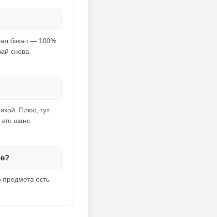
лал бэкап — 100%
вай снова.
икой. Плюс, тут
 это шанс
ов?
о предмета есть