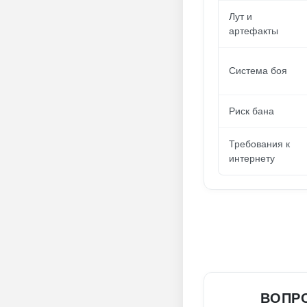
Лут и
артефакты
Система боя
Риск бана
Требования к
интернету
ВОПРО