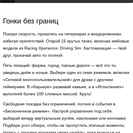
Гонки без границ
Покори скорость, прокатись на гиперкарах и внедорожниках,
избегая препятствий. Открой 15 крутых тачек, включая имбовые
модели из Racing Xperience: Driving Sim. Кастомизация — твой
друг, прокачай авто по полной.
Пять локаций: ферма, город, горные дороги — всё это ты
увидишь днём и ночью. Выбери один из семи режимов, включая
«Сетевой многопользовательский» для драки с другими
геймерами. В «Карьере» развивай навыки, а в «Испытаниях»
выполняй более 100 сложных миссий. Круть!
Свободная поездка без ограничений, погоня и события в
«Бесконечном режиме». Настрой управление под себя:
выбирай между виртуальным рулём, наклонами или кнопками.
Подбери угол обзора, чтобы не пропустить эпичные моменты.
Чатись с другими игроками через смайлы, пока мчишься на