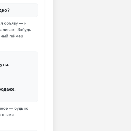
одно?
ил объяву — и
аливает. Забудь
юный геймер
уты.
родаже.
вное — будь ко
ватными