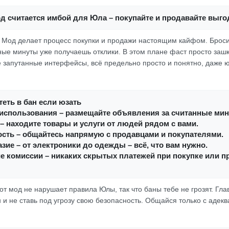
од считается имбой для Юла – покупайте и продавайте выг
о! Мод делает процесс покупки и продажи настоящим кайфом. Брос
нные минуты уже получаешь отклики. В этом плане фаст просто зашк
 запутанные интерфейсы, всё предельно просто и понятно, даже 
еть в бан если юзать
 использования – размещайте объявления за считанные мин
– находите товары и услуги от людей рядом с вами.
ость – общайтесь напрямую с продавцами и покупателями.
зие – от электроники до одежды – всё, что вам нужно.
е комиссии – никаких скрытых платежей при покупке или п
от мод не нарушает правила Юлы, так что баны тебе не грозят. Гла
 и не ставь под угрозу свою безопасность. Общайся только с адек