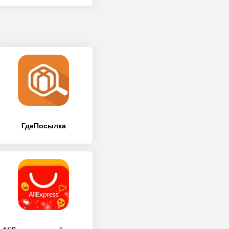
ГдеПосылка