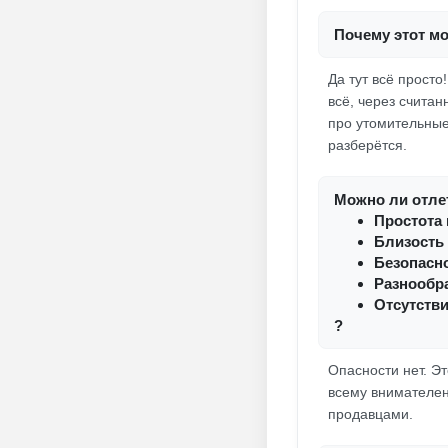
Почему этот м
Да тут всё прост
всё, через счита
про утомительные
разберётся.
Можно ли отлет
Простота
Близость 
Безопасн
Разнообра
Отсутстви
?
Опасности нет. Эт
всему внимателен
продавцами.