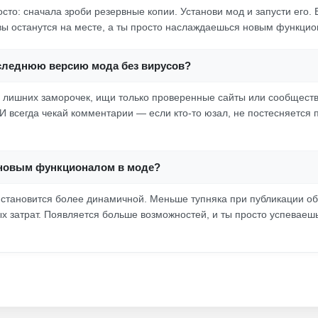
росто: сначала зроби резервные копии. Установи мод и запусти его. 
ы останутся на месте, а ты просто наслаждаешься новым функцио
оследнюю версию мода без вирусов?
з лишних заморочек, ищи только проверенные сайты или сообществ
И всегда чекай комментарии — если кто-то юзал, не постесняется 
с новым функционалом в моде?
а становится более динамичной. Меньше тупняка при публикации о
 затрат. Появляется больше возможностей, и ты просто успеваешь