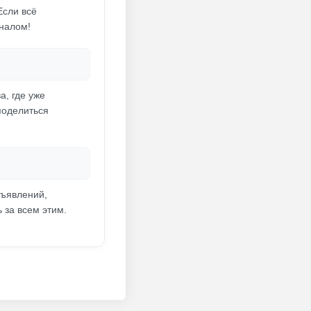
Если всё
налом!
а, где уже
поделиться
бъявлений,
 за всем этим.