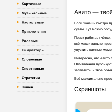
Карточные
Авито — тво
Музыкальные
Настольные
Если хочешь быстро пр
суеты. Тут можно обсу
Приключения
Поиск работает чётко.
Ролевые
всё максимально прос
упустить важные момен
Симуляторы
Интересно, что Авито п
Словесные
Объявления публикуютс
Спортивные
заплатить, и твое об
Стратегии
Всё максимально прост
Экшен
Скриншоты