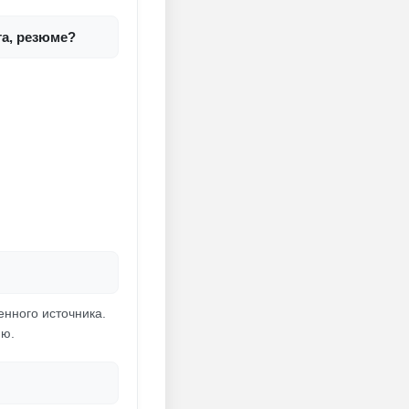
та, резюме?
енного источника.
ию.