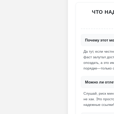
ЧТО НА
Почему этот м
Да тут, если чест
фаст залутал дост
опоздать, а это и
порядке—только 
Можно ли отлет
Слушай, риск мин
не хак. Это прост
надежные ссылки