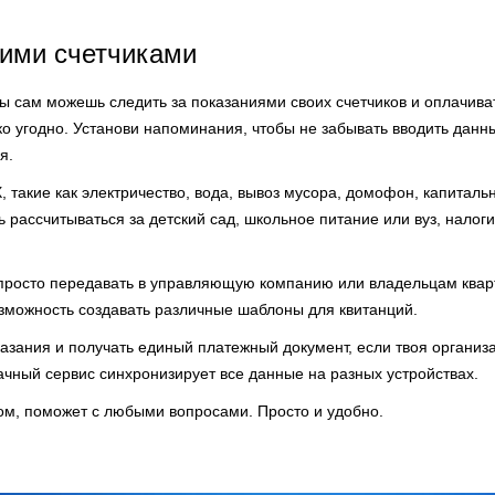
оими счетчиками
ы сам можешь следить за показаниями своих счетчиков и оплачива
о угодно. Установи напоминания, чтобы не забывать вводить данны
я.
 такие как электричество, вода, вывоз мусора, домофон, капиталь
 рассчитываться за детский сад, школьное питание или вуз, налоги
просто передавать в управляющую компанию или владельцам квар
озможность создавать различные шаблоны для квитанций.
азания и получать единый платежный документ, если твоя организ
ачный сервис синхронизирует все данные на разных устройствах.
ом, поможет с любыми вопросами. Просто и удобно.