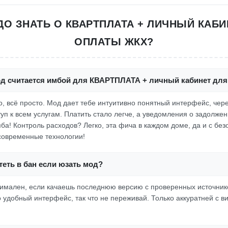
ДО ЗНАТЬ О КВАРТПЛАТА + ЛИЧНЫЙ КАБИ
ОПЛАТЫ ЖКХ?
од считается имбой для КВАРТПЛАТА + личный кабинет дл
но, всё просто. Мод дает тебе интуитивно понятный интерфейс, чер
уп к всем услугам. Платить стало легче, а уведомления о задолжен
мба! Контроль расходов? Легко, эта фича в каждом доме, да и с без
современные технологии!
еть в бан если юзать мод?
имален, если качаешь последнюю версию с проверенных источнико
о удобный интерфейс, так что не переживай. Только аккуратней с 
!