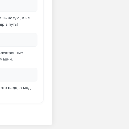
ешь новую, и не
р в путь!
электронные
рмации.
что надо, а мод