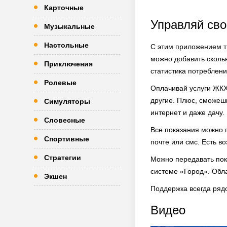
Карточные
Управляй св
Музыкальные
Настольные
С этим приложением т
можно добавить скольк
Приключения
статистика потреблени
Ролевые
Оплачивай услуги ЖКХ,
другие. Плюс, сможешь
Симуляторы
интернет и даже дачу.
Словесные
Все показания можно 
Спортивные
почте или смс. Есть в
Стратегии
Можно передавать пок
системе «Город». Обл
Экшен
Поддержка всегда ряд
Видео