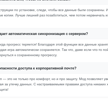
струкции по установке, следи, чтобы все данные были сохранены. 
е копии. Лучше лишний раз позаботиться, чем потом нервничать и
дает автоматическая синхронизация с сервером?
огда прогресс теряется! Благодаря этой функции все данные хранят
дая игра автоматически сохраняется. Так что, даже если что-то пой
ернуться к сохраненному прогрессу.
опасности доступа к корпоративной почте?
п — это не только про комфорт, но и про защиту. Мод позволяет ув
вая за утечку данных. С настраиваемыми правами доступа никаких х
щита!