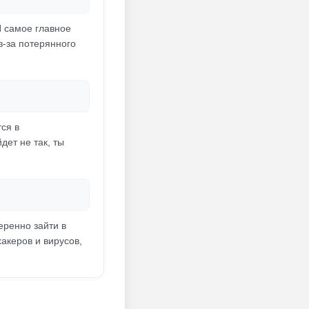
И самое главное
з-за потерянного
ся в
дет не так, ты
еренно зайти в
акеров и вирусов,