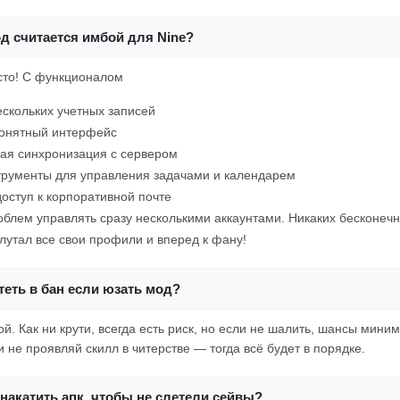
д считается имбой для Nine?
осто! С функционалом
скольких учетных записей
понятный интерфейс
ая синхронизация с сервером
трументы для управления задачами и календарем
оступ к корпоративной почте
блем управлять сразу несколькими аккаунтами. Никаких бесконечн
лутал все свои профили и вперед к фану!
еть в бан если юзать мод?
й. Как ни крути, всегда есть риск, но если не шалить, шансы мини
 не проявляй скилл в читерстве — тогда всё будет в порядке.
накатить апк, чтобы не слетели сейвы?