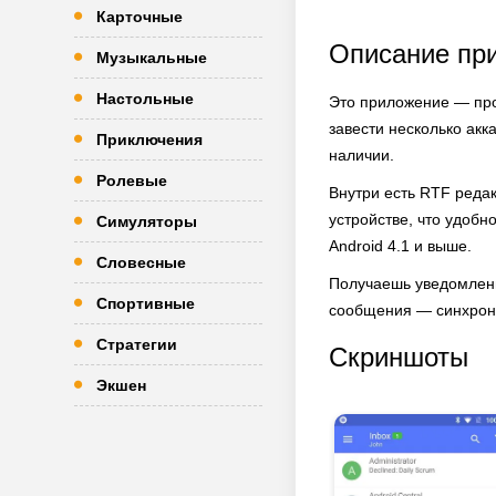
Карточные
Описание пр
Музыкальные
Настольные
Это приложение — про
завести несколько акк
Приключения
наличии.
Ролевые
Внутри есть RTF редак
устройстве, что удобн
Симуляторы
Android 4.1 и выше.
Словесные
Получаешь уведомлени
Спортивные
сообщения — синхрониз
Стратегии
Скриншоты
Экшен