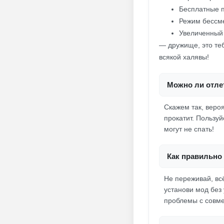
Бесплатные п
Режим бессм
Увеличенный
— дружище, это теб
всякой халявы!
Можно ли отлет
Скажем так, вероя
прокатит. Пользу
могут не спать!
Как правильно 
Не переживай, вс
установи мод без
проблемы с совме