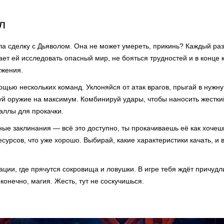
л
ла сделку с Дьяволом. Она не может умереть, прикинь? Каждый ра
ает ей исследовать опасный мир, не бояться трудностей и в конце 
ужения.
щью нескольких команд. Уклоняйся от атак врагов, прыгай в нужну
уй оружие на максимум. Комбинируй удары, чтобы наносить жестки
аллы для прокачки.
ые заклинания — всё это доступно, ты прокачиваешь её как хочеш
сурсов, что уже хорошо. Выбирай, какие характеристики качать, и 
ции, где прячутся сокровища и ловушки. В игре тебя ждёт причудл
конечно, магия. Жесть, тут не соскучишься.