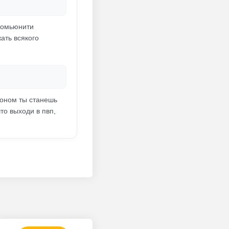
комьюнити
ать всякого
роном ты станешь
то выходи в пвп,