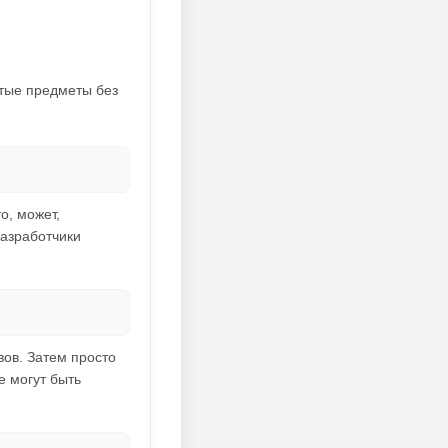
утые предметы без
о, может,
разработчики
вов. Затем просто
е могут быть