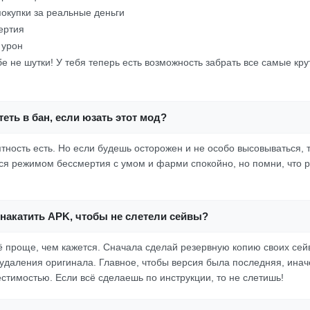
окупки за реальные деньги
ертия
 урон
е не шутки! У тебя теперь есть возможность забрать все самые кр
еть в бан, если юзать этот мод?
тность есть. Но если будешь осторожен и не особо высовываться, т
йся режимом бессмертия с умом и фарми спокойно, но помни, что 
накатить APK, чтобы не слетели сейвы?
ё проще, чем кажется. Сначала сделай резервную копию своих сей
 удаления оригинала. Главное, чтобы версия была последняя, инач
стимостью. Если всё сделаешь по инструкции, то не слетишь!