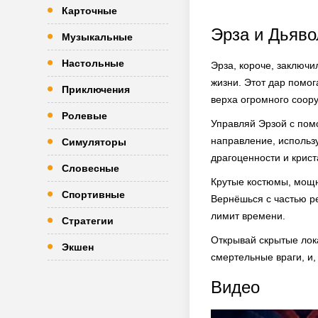
Карточные
Эрза и Дьяво
Музыкальные
Настольные
Эрза, короче, заключи
жизни. Этот дар помог
Приключения
верха огромного соор
Ролевые
Управляй Эрзой с помо
направление, использ
Симуляторы
драгоценности и крист
Словесные
Крутые костюмы, мощн
Спортивные
Вернёшься с частью ре
лимит времени.
Стратегии
Открывай скрытые лока
Экшен
смертельные враги, и, 
Видео