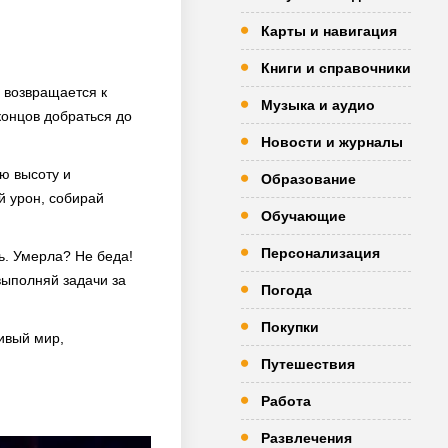
Карты и навигация
Книги и справочники
з возвращается к
Музыка и аудио
концов добраться до
Новости и журналы
ю высоту и
Образование
й урон, собирай
Обучающие
Персонализация
ь. Умерла? Не беда!
выполняй задачи за
Погода
Покупки
ивый мир,
Путешествия
Работа
Развлечения