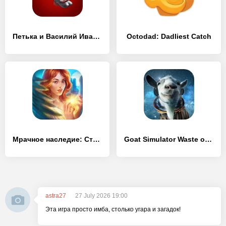
Петька и Василий Иванович
Octodad: Dadliest Catch
Мрачное наследие: Стражи надежды (Full)
Goat Simulator Waste of Space
astra27
27 July 2026 19:00
Эта игра просто имба, столько угара и загадок!