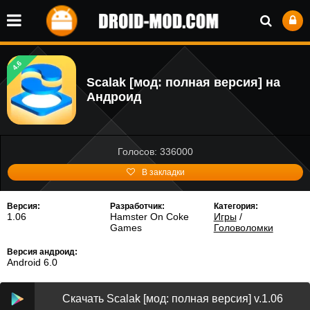
4.6
Scalak [мод: полная версия] на
Андроид
Голосов: 336000
В закладки
Версия:
Разработчик:
Категория:
1.06
Hamster On Coke
Игры
/
Games
Головоломки
Версия андроид:
Android 6.0
Скачать Scalak [мод: полная версия] v.1.06