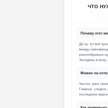
ЧТО НУ
Почему этот мо
Да ну, тут всё п
между самозванце
разнообразные шу
Заходишь в катку 
Можно ли отлет
Честно, риск тако
Главное, следить 
последнюю версию
Как правильно 