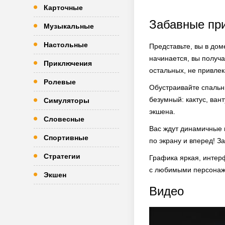
Карточные
Забавные при
Музыкальные
Настольные
Представьте, вы в доме
начинается, вы получа
Приключения
остальных, не привле
Ролевые
Обустраивайте спальн
безумный: кактус, ван
Симуляторы
экшена.
Словесные
Вас ждут динамичные 
Спортивные
по экрану и вперед! З
Стратегии
Графика яркая, интерф
с любимыми персонаж
Экшен
Видео