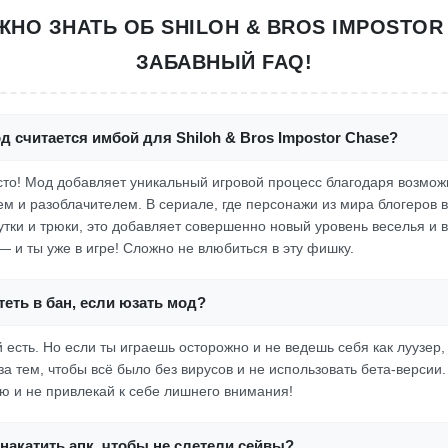
ЖНО ЗНАТЬ ОБ SHILOH & BROS IMPOSTOR
ЗАБАВНЫЙ FAQ!
д считается имбой для Shiloh & Bros Impostor Chase?
росто! Мод добавляет уникальный игровой процесс благодаря возмо
м и разоблачителем. В сериале, где персонажи из мира блогеров 
тки и трюки, это добавляет совершенно новый уровень веселья и 
— и ты уже в игре! Сложно не влюбиться в эту фишку.
еть в бан, если юзать мод?
й есть. Но если ты играешь осторожно и не ведешь себя как луузер
за тем, чтобы всё было без вирусов и не использовать бета-версии
 и не привлекай к себе лишнего внимания!
накатить апк, чтобы не слетели сейвы?