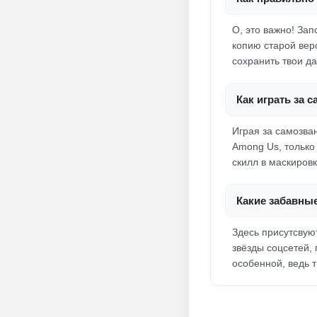
О, это важно! Зап
копию старой верс
сохранить твои д
Как играть за с
Играя за самозван
Among Us, только
скилл в маскировк
Какие забавны
Здесь присутсвую
звёзды соцсетей,
особенной, ведь т