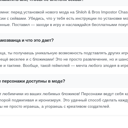
омни: перед установкой нового мода на Shiloh & Bros Impostor Cha
ии с сейвами. Убедись, что у тебя есть инструкции по установке м
анные. Поставил — заходи в игру и наслаждайся бесплатными поку
амозванца и что это дает?
ца, ты получаешь уникальную возможность подставлять других игрок
 ещё веселее и с бложиками! Это не просто развлечение, но и шанс
е и тактике. Вообще, такой геймплей — мечта любого злодея в игре
е персонажи доступны в моде?
т любимчики из ваших любимых бложиков! Персонажи ведут себя к
 порой подмигивая и иронизируя. Это удачный способ сделать кажд
ы не просто играешь, а угораешь с креативом создателей.