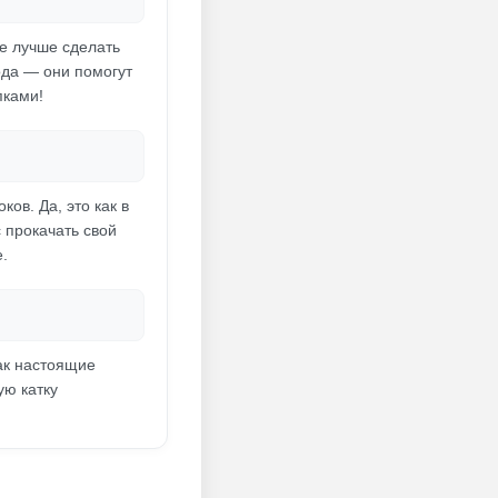
se лучше сделать
ода — они помогут
пками!
ов. Да, это как в
 прокачать свой
.
ак настоящие
ую катку