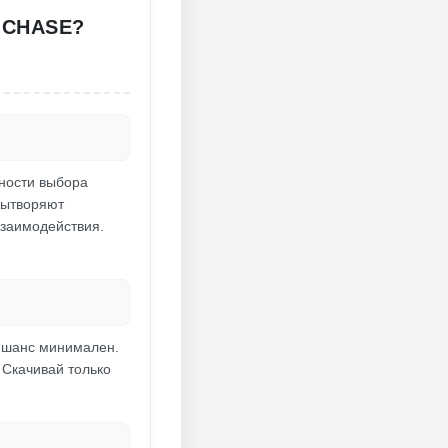
 CHASE?
жности выбора
вытворяют
взаимодействия.
, шанс минимален.
. Скачивай только