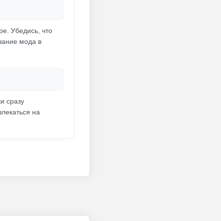
е. Убедись, что
вание мода в
и сразу
влекаться на