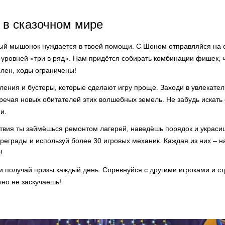
 в сказочном мире
ный мышонок нуждается в твоей помощи. С Шоном отправляйся на 
 уровней «три в ряд». Нам придётся собирать комбинации фишек, 
елен, ходы ограничены!
ения и бустеры, которые сделают игру проще. Заходи в увлекате
речая новых обитателей этих волшебных земель. Не забудь искать 
и.
ствия ты займёшься ремонтом лагерей, наведёшь порядок и украси
еграды и используй более 30 игровых механик. Каждая из них – н
!
и получай призы каждый день. Соревнуйся с другими игроками и ст
чно не заскучаешь!