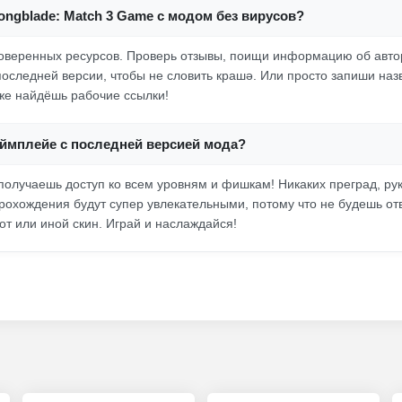
rongblade: Match 3 Game с модом без вирусов?
роверенных ресурсов. Проверь отзывы, поищи информацию об автор
последней версии, чтобы не словить крашә. Или просто запиши наз
оже найдёшь рабочие ссылки!
еймплейе с последней версией мода?
получаешь доступ ко всем уровням и фишкам! Никаких преград, рук
рохождения будут супер увлекательными, потому что не будешь от
от или иной скин. Играй и наслаждайся!