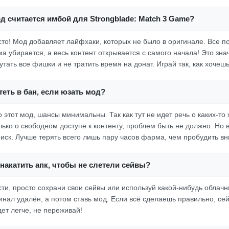
д считается имбой для Strongblade: Match 3 Game?
осто! Мод добавляет лайфхаки, которых не было в оригинале. Все п
а убирается, а весь контент открывается с самого начала! Это знач
тать все фишки и не тратить время на донат. Играй так, как хочешь
еть в бан, если юзать мод?
этот мод, шансы минимальны. Так как тут не идет речь о каких-то 
лько о свободном доступе к контенту, проблем быть не должно. Но 
риск. Лучше терять всего лишь пару часов фарма, чем пробудить в
накатить апк, чтобы не слетели сейвы?
сти, просто сохрани свои сейвы или используй какой-нибудь облачн
инал удалён, а потом ставь мод. Если всё сделаешь правильно, се
ет легче, не переживай!