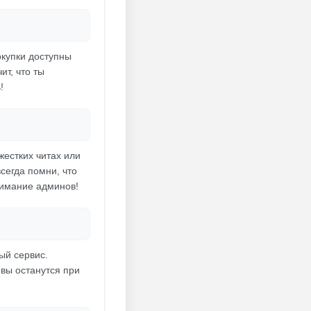
окупки доступны
ит, что ты
!
жестких читах или
всегда помни, что
нимание админов!
ый сервис.
йвы останутся при