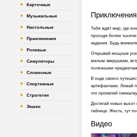
Карточные
Приключения
Музыкальные
Настольные
Тебя ждёт мир, где ю
проходя более тысячи
Приключения
задания. Будь внимат
Ролевые
Открывай мощные усил
милым зверушкам, вст
Симуляторы
полезными предметам
Словесные
В ходе своего путеше
Спортивные
артефактами. Ломай пр
что проявляй смекалку
Стратегии
Достигай новых высот 
Экшен
таблице. Жесть, тут то
Видео