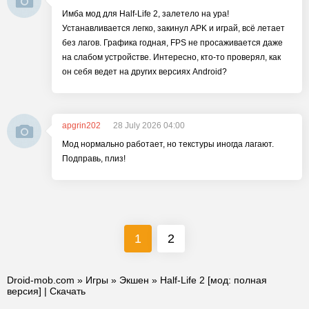
Имба мод для Half-Life 2, залетело на ура!
Устанавливается легко, закинул APK и играй, всё летает
без лагов. Графика годная, FPS не просаживается даже
на слабом устройстве. Интересно, кто-то проверял, как
он себя ведет на других версиях Android?
apgrin202
28 July 2026 04:00
Мод нормально работает, но текстуры иногда лагают.
Подправь, плиз!
1
2
Droid-mob.com
»
Игры
»
Экшен
» Half-Life 2 [мод: полная
версия] | Скачать