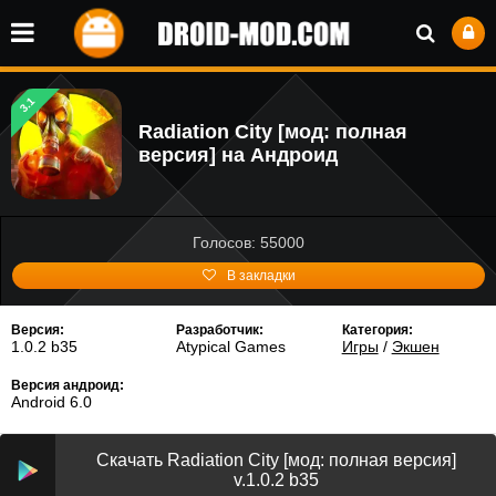
3.1
Radiation City [мод: полная
версия] на Андроид
Голосов: 55000
В закладки
Версия:
Разработчик:
Категория:
1.0.2 b35
Atypical Games
Игры
/
Экшен
Версия андроид:
Android 6.0
Скачать Radiation City [мод: полная версия]
v.1.0.2 b35