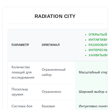
RADIATION CITY
ОТКРЫТЫЙ М
ИНТУИТИВНО
ПАРАМЕТР
ОРИГИНАЛ
РАЗНООБРАЗ
ИНТЕРЕСНЫЙ
ЗАХВАТЫВА
Количество
Ограниченный
локаций для
Масштабный откры
набор
исследования
Поскольку
Ограничено
Широкий выбор ор
оружия
Система боя
Базовая
Интуитивно понятн