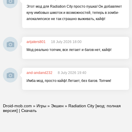
Этот мод для Radiation City просто пушка! Он добавляет
кучу имбовых шмоток и возможностей, теперь в зомби-
апокалипсисе не так страшно выживать, кайф!
arijaters801
18 July 2026 18:00
Мод реально топчик, все летает и багов нет, кайф!
and-andand232
8 July 2026 19:40
Имба мод, просто кайф! Летает, без багов. Топчик!
Droid-mob.com
»
Игры
»
Экшен
» Radiation City [мод: полная
версия] | Скачать